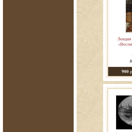
Лекция
«Воспи
В
900
р