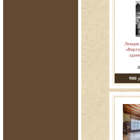
Лекция
«Вирту
здан
В
900
р