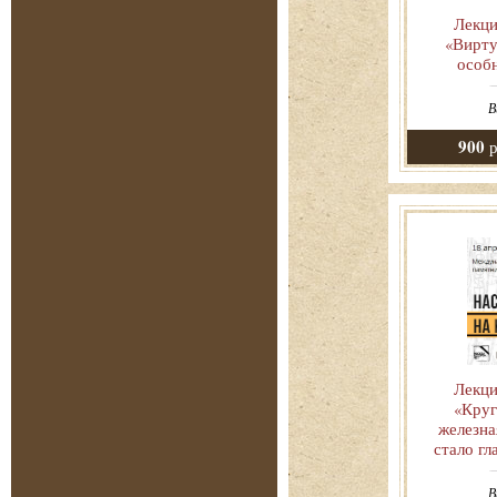
Лекци
«Вирту
особ
В
900
р
Лекци
«Круг
железна
стало гл
В