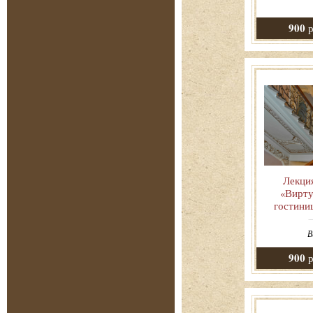
900
р
Лекци
«Вирту
гостини
В
900
р