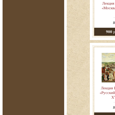
Лекция
«Москв
В
900
р
Лекция 
«Русский
X
В