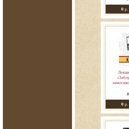
0
р.
Лекци
«Заблу
замоскв
В
0
р.