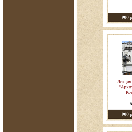
900
р
Лекция
"Архи
Ко
В
900
р