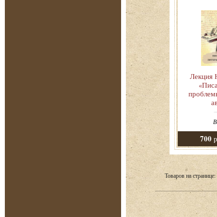
Лекция
«Писа
проблем
а
В
700
р
Товаров на странице: