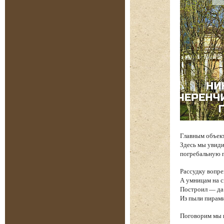
Главным объек
Здесь мы увиди
погребальную п
Рассудку вопре
А умницам на 
Построил — да 
Из пыли пирам
Поговорим мы и