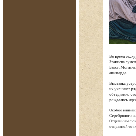
Во время экску
Званцева сумел
Бакст, Мстисла
авангарда.
Выставка устро
их учеников ря
объединяло сто
рождались идеи
Особое вниман
Серебряного ве
Отдельным сюже
отправной точк