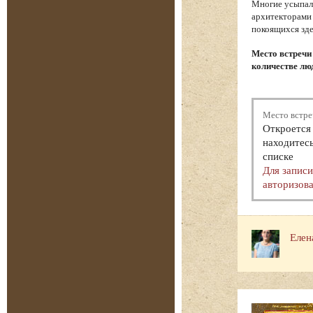
Многие усыпал
архитекторами 
покоящихся зде
Место встречи
количестве люд
Место встре
Откроется 
находитесь
списке
Для запис
авторизова
Елен