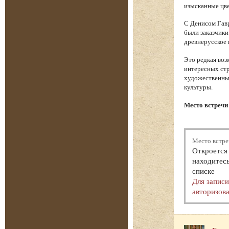
изысканные цве
С Денисом Гавр
были заказчики
древнерусское 
Это редкая воз
интересных стр
художественный
культуры.
Место встречи
Место встре
Откроется 
находитесь
списке
Для запис
авторизова