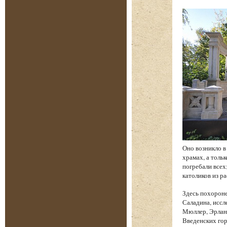
Оно возникло в
храмах, а толь
погребали всех
католиков из р
Здесь похорон
Саладина, иссл
Мюллер, Эрланг
Введенских гор