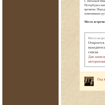
С Натальей Ник
Петербурга нач
времени. Перед
изменивших ру
Место встречи 
Место встре
Откроется 
находитесь
списке
Для запис
авторизова
Гид 