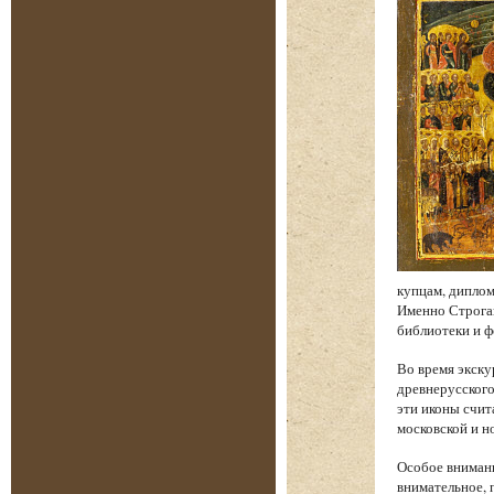
купцам, диплом
Именно Строган
библиотеки и 
Во время экску
древнерусского
эти иконы счи
московской и н
Особое внимани
внимательное, 