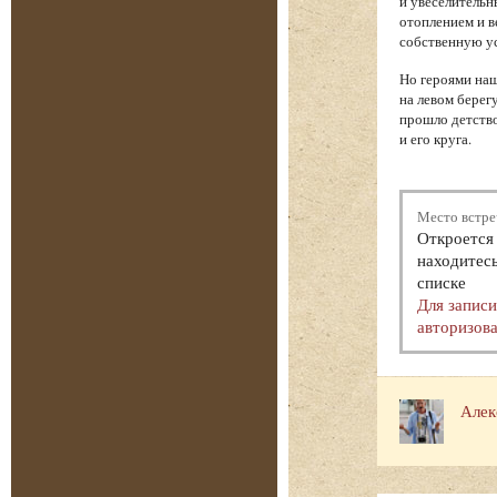
и увеселительн
отоплением и в
собственную у
Но героями наш
на левом берег
прошло детство
и его круга.
Место встре
Откроется 
находитесь
списке
Для запис
авторизова
Алек