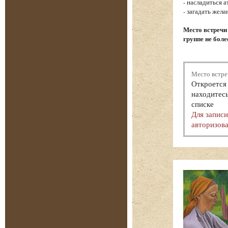
- насладиться 
- загадать жел
Место встречи
группе не боле
Место встре
Откроется 
находитесь
списке
Для запис
авторизова