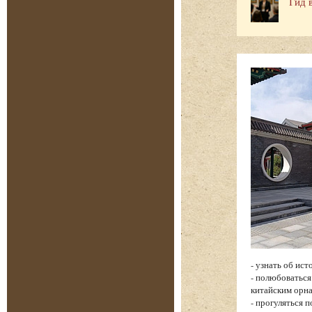
Гид 
- узнать об ис
- полюбоватьс
китайским орн
- прогуляться 