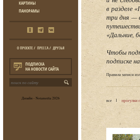
КАРТИНЫ
в разделе 
ПАНОРАМЫ
три дня — 
путешестви
«Дальние, б
О ПРОЕКТЕ
/
ПРЕССА
/
ДРУЗЬЯ
Чтобы подп
подписке на
ПОДПИСКА
НА НОВОСТИ САЙТА
Правила записи и
Дизайн -
Notamedia
2026
все
прогулки 