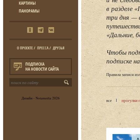
КАРТИНЫ
в разделе 
ПАНОРАМЫ
три дня — 
путешестви
«Дальние, б
О ПРОЕКТЕ
/
ПРЕССА
/
ДРУЗЬЯ
Чтобы подп
подписке на
ПОДПИСКА
НА НОВОСТИ САЙТА
Правила записи и
Дизайн -
Notamedia
2026
все
прогулки 