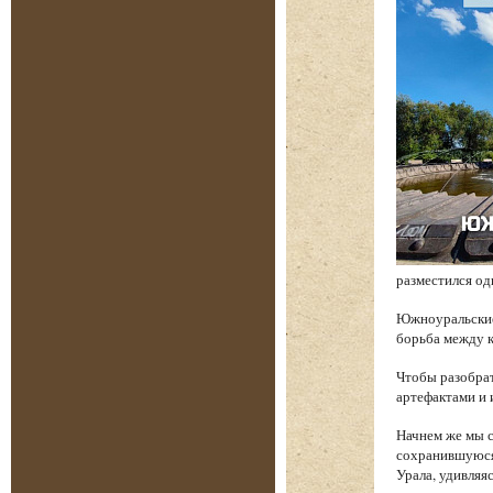
разместился од
Южноуральские 
борьба между к
Чтобы разобрат
артефактами и 
Начнем же мы с
сохранившуюся 
Урала, удивляя