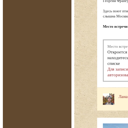
Георгий Франгу
Здесь поют пти
слышна Москва.
Место встречи
Место встре
Откроется 
находитесь
списке
Для запис
авторизова
Лана