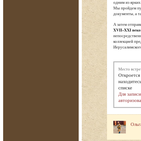
одним из ярких
Мы пройдем пут
документы, а т
А затем отпра
XVII–XXI веко
непосредственн
коллекцией пре
Иерусалимского
Место встре
Откроется 
находитесь
списке
Для запис
авторизова
Ольг