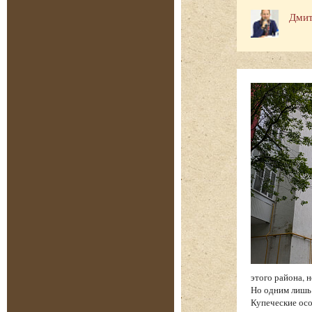
Дмит
этого района, 
Но одним лишь
Купеческие осо