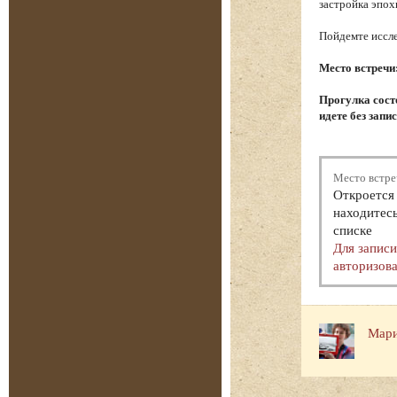
застройка эпох
Пойдемте иссле
Место встречи
Прогулка состо
идете без запи
Место встре
Откроется 
находитесь
списке
Для запис
авторизова
Мари