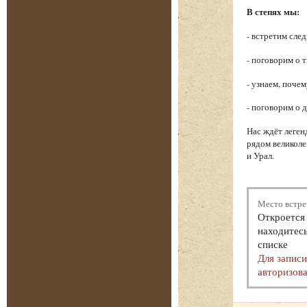
В степях мы:
- встретим сле
- поговорим о 
- узнаем, поче
- поговорим о 
Нас ждёт леген
рядом великоле
и Урал.
Место встре
Откроется 
находитесь
списке
Для запис
авторизова