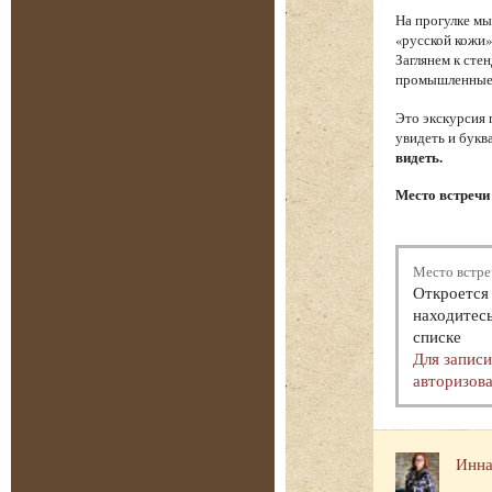
На прогулке мы
«русской кожи»
Заглянем к сте
промышленные т
Это экскурсия 
увидеть и букв
видеть.
Место встречи 
Место встре
Откроется 
находитесь
списке
Для запис
авторизова
Инна