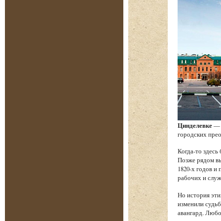
Цинделевке
— 
городских прео
Когда-то здесь
Позже рядом в
1820-х годов и
рабочих и служ
Но история эти
изменили судьб
авангард. Любо