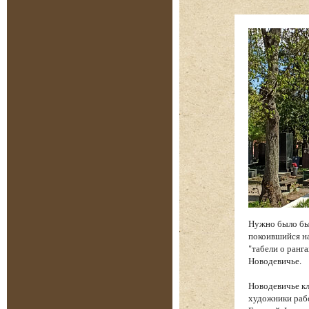
Нужно было бы
покоившийся на
"табели о ранга
Новодевичье.
Новодевичье к
художники рабо