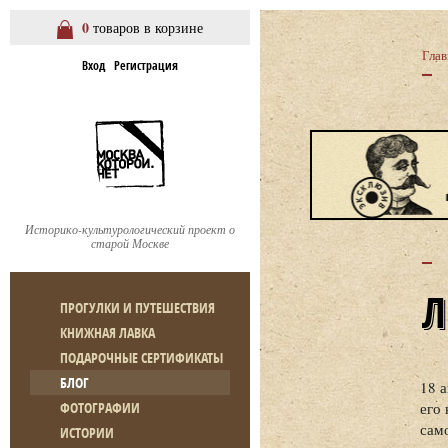
0
товаров в корзине
Глав
Вход
Регистрация
Историко-культурологический проект о
старой Москве
ПРОГУЛКИ И ПУТЕШЕСТВИЯ
КНИЖНАЯ ЛАВКА
ПОДАРОЧНЫЕ СЕРТИФИКАТЫ
БЛОГ
18 а
его
ФОТОГРАФИИ
сам
ИСТОРИИ