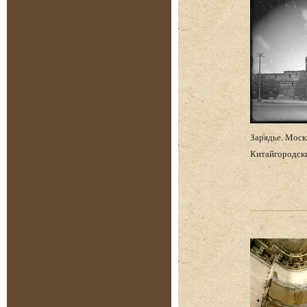
Зарядье. Моск
Китайгородски