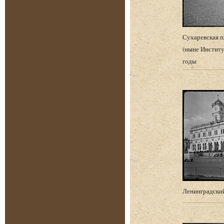
Сухаревская 
(ныне Институ
годы
Ленинградский