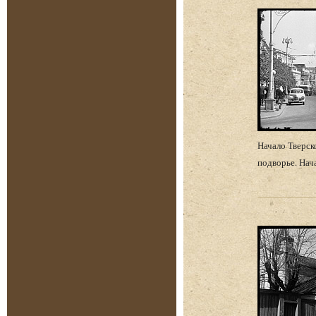
Начало Тверск
подворье. Нач