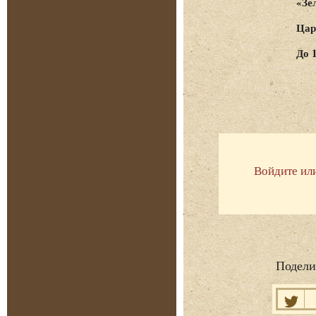
«Зе
Цар
До 
Войдите ил
Подели