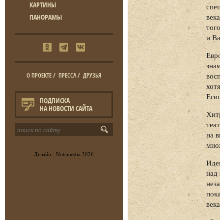
КАРТИНЫ
спе
век
ПАНОРАМЫ
того
и В
Евр
зна
вос
О ПРОЕКТЕ
/
ПРЕССА
/
ДРУЗЬЯ
хот
Еги
ПОДПИСКА
НА НОВОСТИ САЙТА
Хит
теа
на 
мно
Дизайн -
Notamedia
2026
Идеи
над
нез
пока
век