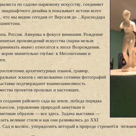
циалиста по садово-парковому искусству, соединяет
а ландшафтного дизайна и показывает истоки всего
, что мы видим сегодня от Версаля до ...Краснодара
ашингтона.
опа, Россия, Америка в фокусе внимания. Рождение
менитых произведений искусства (парки нельзя
принимать иначе) относится к эпохе Возрождения,
я корни значительно глубже: в Месопотамии и
пте.
росплетение архитектурных планов, гравюр,
тральных эскизов с несколькими сотнями фотографий
выставке подтверждают взаимозависимость
жества проектов прошлых и настоящих.
 создания райского сада на земле, победа порядка
 хаосом, управление природой заметным и
аметным образом — все здесь. Задача выставки —
зать великие стили и как они развивались до XXI
а. Сад и космос, упорядочить который в природе стремится челове