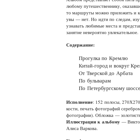
любому путешественнику, оказавше
то маршруты можно приложить и к 
увы — нет. Но идти по следам, изу
узнавать любимые места и представ
занятие невероятно увлекательное.
Содержание:
Прогулка по Кремлю
Китай-город и вокруг Кр
От Тверской до Арбата
По бульварам
По Петербургскому шосс
Исполнение
: 152 полосы, 270Х270
кости, печать фотографий серебром
фотографии). Обложка — золотист
Иллюстрации к альбому
— Викто
Алиса Варкова.