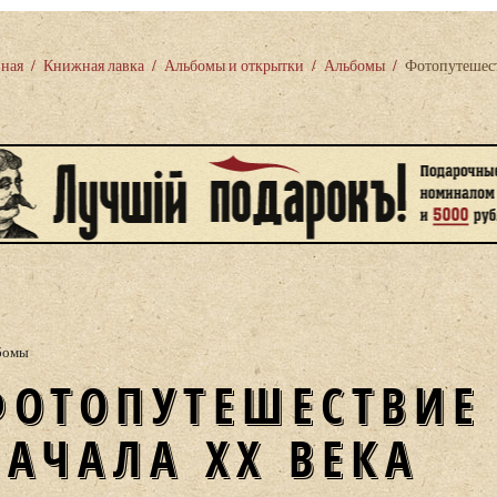
вная
/
Книжная лавка
/
Альбомы и открытки
/
Альбомы
/
Фотопутешест
бомы
ПО МОСКВЕ
НАЧАЛА XX ВЕКА