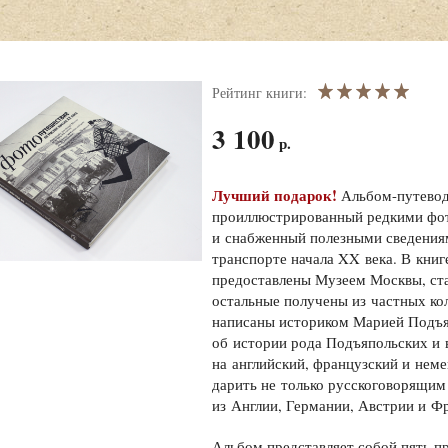
Рейтинг книги:
3 100
р.
Лучший подарок!
Альбом-путевод
проиллюстрированный редкими фот
и снабженный полезными сведениям
транспорте начала XX века. В книг
предоставлены Музеем Москвы, ст
остальные получены из частных ко
написаны историком Марией Подъя
об истории рода Подъяпольских и 
на английский, французский и неме
дарить не только русскоговорящим
из Англии, Германии, Австрии и Ф
Альбом представляет собой пять п