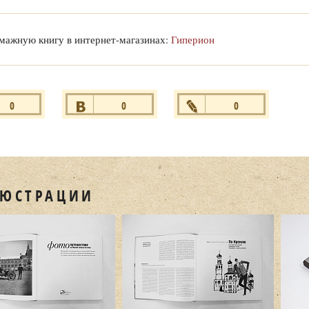
мажную книгу в интернет-магазинах:
Гиперион
0
0
0
ся
+1
Нравится
+1
Нравится
+1
ЮСТРАЦИИ