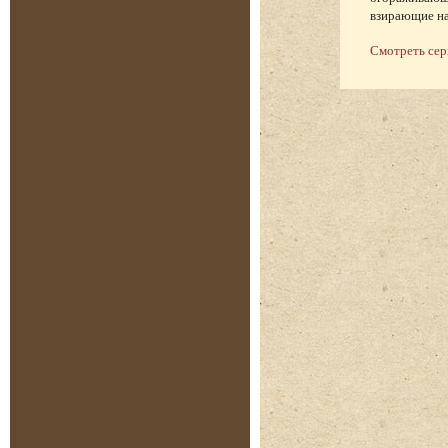
взирающие на
Смотреть се