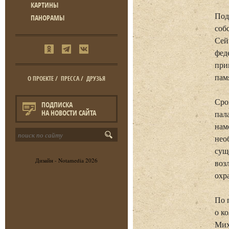
КАРТИНЫ
Под
ПАНОРАМЫ
соб
Сей
фед
при
пам
О ПРОЕКТЕ
/
ПРЕССА
/
ДРУЗЬЯ
Сро
ПОДПИСКА
НА НОВОСТИ САЙТА
пал
нам
нео
сущ
Дизайн -
Notamedia
2026
воз
охр
По 
о к
Мих