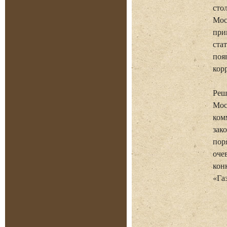
сто
Мос
при
ста
поя
кор
Реш
Мос
ком
зак
пор
оче
кон
«Га