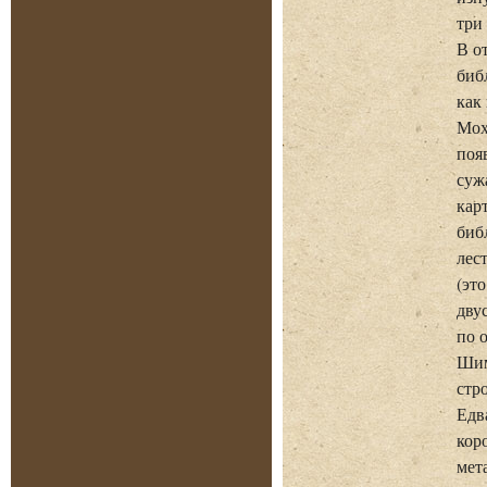
три
В о
биб
как
Мох
поя
суж
кар
биб
лес
(эт
дву
по 
Шим
стр
Едв
кор
мет