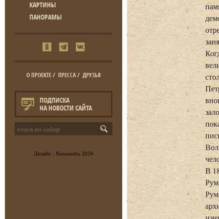
КАРТИНЫ
пам
ПАНОРАМЫ
дем
отр
зан
Ког
вел
О ПРОЕКТЕ
/
ПРЕССА
/
ДРУЗЬЯ
сто
Пет
вно
ПОДПИСКА
НА НОВОСТИ САЙТА
зал
пок
пис
Вол
Дизайн -
Notamedia
2026
чел
В 1
Рум
Рум
арх
изн