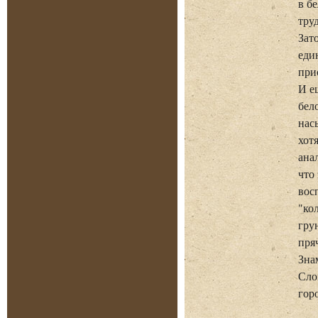
в б
тру
Зат
еди
при
И е
бел
нас
хот
ана
что
вос
"ко
гру
пря
Зна
Сло
гор