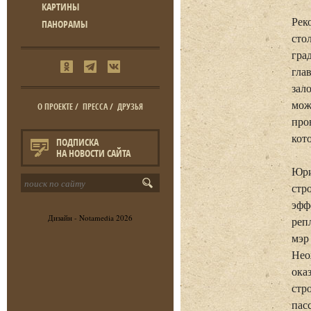
КАРТИНЫ
Рек
ПАНОРАМЫ
сто
гра
гла
зал
мож
О ПРОЕКТЕ
/
ПРЕССА
/
ДРУЗЬЯ
про
кот
ПОДПИСКА
НА НОВОСТИ САЙТА
Юри
стр
эфф
Дизайн -
Notamedia
2026
реп
мэр
Нео
ока
стр
пас