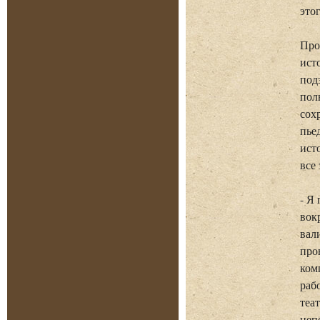
этог
Про
ист
под
пол
сох
пье
ист
все
- Я
вок
вал
про
ком
раб
теа
неп