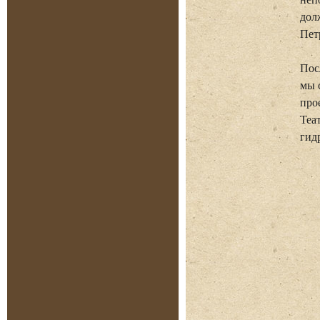
дол
Пет
Пос
мы 
про
Теа
гид