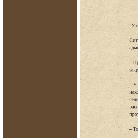
"У 
Сит
адм
– П
зак
– У
нах
сед
рас
про
– Т