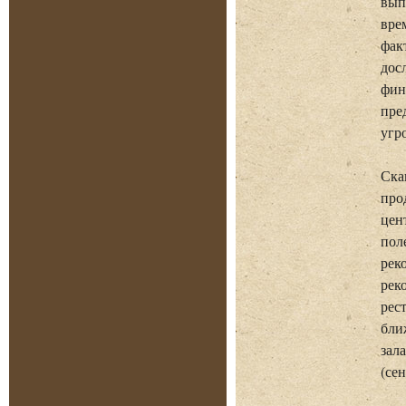
вып
вре
фак
дос
фин
пре
угр
Ска
про
цен
пол
рек
рек
рес
бли
зал
(се