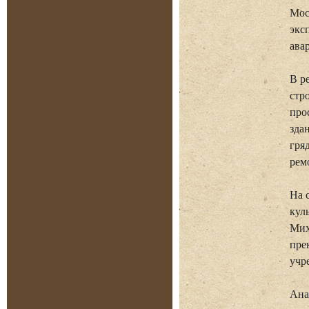
Мос
экс
ава
В р
стр
про
зда
гря
рем
На 
кул
Мих
пре
учр
Ана