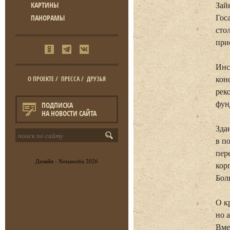
Зай
КАРТИНЫ
Гос
ПАНОРАМЫ
сто
при
Инс
кон
О ПРОЕКТЕ
/
ПРЕССА
/
ДРУЗЬЯ
рек
фун
ПОДПИСКА
НА НОВОСТИ САЙТА
Зда
в п
пер
Дизайн -
Notamedia
2026
кор
Бол
О к
но 
Вме