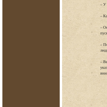
– У
– К
– О
пус
– П
люд
– В
ука
вни