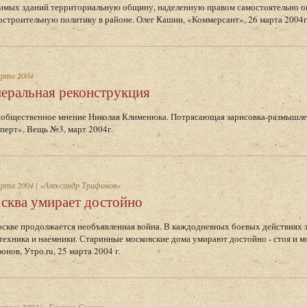
имых зданий территориальную общину, наделенную правом самостоятельно о
остроительную политику в районе. Олег Кашин, «Коммерсант», 26 марта 2004г
арта 2004
неральная реконструкция
общественное мнение Николая Клименюка. Потрясающая зарисовка-размышле
перт», Вещь №3, март 2004г.
арта 2004
|
«Александр Трифонов»
сква умирает достойно
скве продолжается необъявленная война. В каждодневных боевых действиях 
техника и наемники. Старинные московские дома умирают достойно - стоя и м
онов, Утро.ru, 25 марта 2004 г.