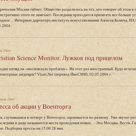
рическая Москва гибнет. Общество разделилось на тех, кто говорит об этом в о
нстративно этого не замечает. Последним приходится прилагать все больше у
идное… Интервью директора института искусствознания Алексея Комеча, И
5.2004.
ая 2004
ristian Science Monitor. Лужков под прицелом
один взгляд на «московскую проблему». На этот раз иностранный. Куда исчез
тектурные шедевры? Vlasti.Net (перевод ИноСМИ), 02.05.2004 г.
реля 2004
есса об акции у Военторга
я, случившаяся в четверг у Военторга, оценивается по-разному. Уже звучат реп
оследняя и даже называются места проведения новых… Эхо Москвы, Вести, Газе
ие. Подборка прессы на 15.00 28 мая.