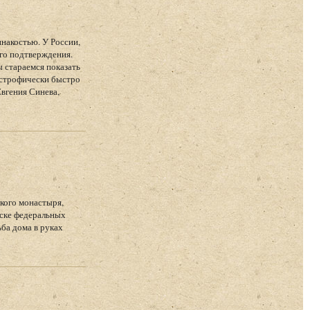
накостью. У России,
ого подтверждения.
 стараемся показать
тастрофически быстро
Евгения Синева,
кого монастыря,
иске федеральных
ьба дома в руках