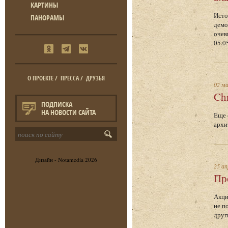
КАРТИНЫ
Исто
ПАНОРАМЫ
демо
очев
05.0
О ПРОЕКТЕ
/
ПРЕССА
/
ДРУЗЬЯ
02 м
Ch
ПОДПИСКА
НА НОВОСТИ САЙТА
Еще 
архи
Дизайн -
Notamedia
2026
25 ап
Пр
Акци
не п
друг