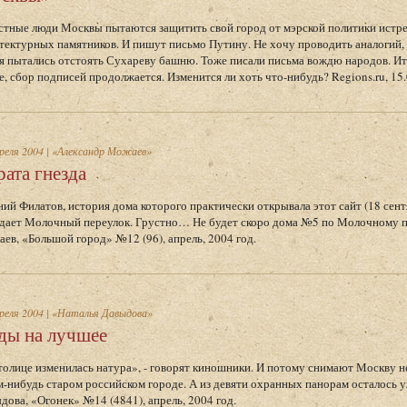
стные люди Москвы пытаются защитить свой город от мэрской политики истр
тектурных памятников. И пишут письмо Путину. Не хочу проводить аналогий, н
я пытались отстоять Сухареву башню. Тоже писали письма вождю народов. Ито
е, сбор подписей продолжается. Изменится ли хоть что-нибудь? Regions.ru, 15.
реля 2004
|
«Александр Можаев»
рата гнезда
ний Филатов, история дома которого практически открывала этот сайт (18 сент
дает Молочный переулок. Грустно… Не будет скоро дома №5 по Молочному п
ев, «Большой город» №12 (96), апрель, 2004 год.
реля 2004
|
«Наталья Давыдова»
ды на лучшее
толице изменилась натура», - говорят киношники. И потому снимают Москву не 
м-нибудь старом российском городе. А из девяти охранных панорам осталось 
дова, «Огонек» №14 (4841), апрель, 2004 год.