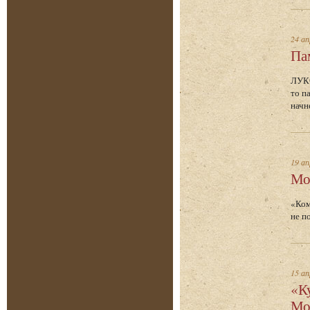
24 ап
Па
ЛУКО
то п
начн
19 ап
Мо
«Ком
не п
15 ап
«К
Мо