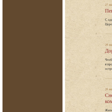
27 м
Пе
С од
Цере
26 м
До
Чтоб
в пр
остр
26 м
Сн
ко
Жите