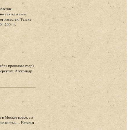
ебления
о так же в свое
г известен. Тем не
04.2004 г.
ября прошлого года),
ереулку. Александр
в Москве вовсе, а в
уже восемь… Наталья