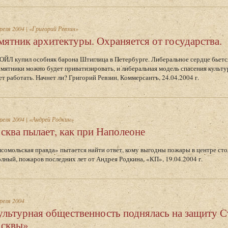
реля 2004
|
«Григорий Ревзин»
мятник архитектуры. Охраняется от государства.
ЙЛ купил особняк барона Штиглица в Петербурге. Либеральное сердце бьется
амятники можно будет приватизировать, и либеральная модель спасения культ
ет работать. Начнет ли? Григорий Ревзин, Коммерсантъ, 24.04.2004 г.
реля 2004
|
«Андрей Родкин»
сква пылает, как при Наполеоне
сомольская правда» пытается найти ответ, кому выгодны пожары в центре сто
олный, пожаров последних лет от Андрея Родкина, «КП», 19.04.2004 г.
реля 2004
ультурная общественность поднялась на защиту С
сквы»