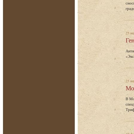
снос
град
25 м
Ге
Анти
«Экс
25 м
Мо
В Мо
спец
Триф