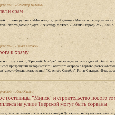
арта 2004
|
«Александр Можаев»
пел и срам
ной стороны рушится «Москва», с другой дымится Манеж, посередине лоснит
тели. Что-то дальше будет? Александр Можаев, «Большой город» №9 , 2004 г.
арта 2004
|
«Ринат Сагдиев»
рога к храму
ы построить мост, "Красный Октябрь" снесет одно из своих зданий. Это только 
оцессе превращения исторического Болотного острова в торгово-развлекатель
ов" снесут большинство зданий "Красного Октября". Ринат Сагдиев, «Ведомости
арта 2004
|
«Олег Кашин»
ос гостиницы "Минск" и строительство нового го
мплекса на улице Тверской могут быть сорваны
ли домов располагающегося за гостиницей Дегтярного переулка намерены соз