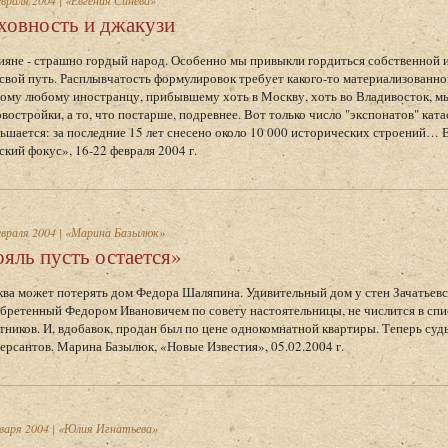
враля 2004
|
«Евгения Синева»
ховность и джакузи
ияне - страшно гордый народ. Особенно мы привыкли гордиться собственной и
 свой путь. Расплывчатость формулировок требует какого-то материализованн
ому любому иностранцу, прибывшему хоть в Москву, хоть во Владивосток, мы
овостройки, а то, что постарше, подревнее. Вот только число "экспонатов" ка
ьшается: за последние 15 лет снесено около 10 000 исторических строений… 
ский фокус», 16-22 февраля 2004 г.
враля 2004
|
«Марина Базылюк»
ояль пусть остается»
ва может потерять дом Федора Шаляпина. Удивительный дом у стен Зачатьевс
бретенный Федором Ивановичем по совету настоятельницы, не числится в сп
тников. И, вдобавок, продан был по цене однокомнатной квартиры. Теперь суд
ерсантов. Марина Базылюк, «Новые Известия», 05.02.2004 г.
варя 2004
|
«Юлия Игнатьева»