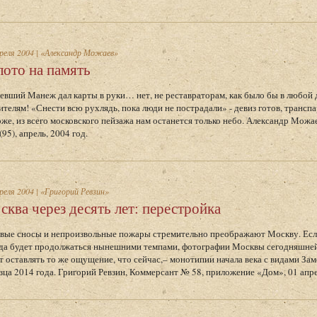
реля 2004
|
«Александр Можаев»
лото на память
евший Манеж дал карты в руки… нет, не реставраторам, как было бы в любой д
ителям! «Снести всю рухлядь, пока люди не пострадали» - девиз готов, транс
же, из всего московского пейзажа нам останется только небо. Александр Можа
95), апрель, 2004 год.
реля 2004
|
«Григорий Ревзин»
сква через десять лет: перестройка
вые сносы и непроизвольные пожары стремительно преображают Москву. Есл
да будет продолжаться нынешними темпами, фотографии Москвы сегодняшней 
т оставлять то же ощущение, что сейчас,– монотипии начала века с видами За
зца 2014 года. Григорий Ревзин, Коммерсант № 58, приложение «Дом», 01 апре