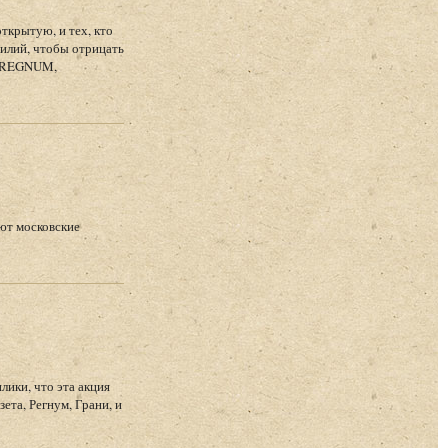
ткрытую, и тех, кто
силий, чтобы отрицать
А REGNUM,
ают московские
лики, что эта акция
та, Регнум, Грани, и