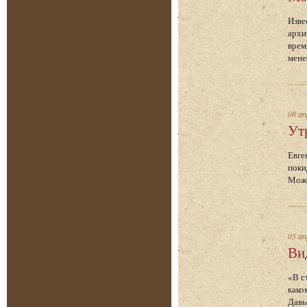
Изве
архи
врем
мене
08 ап
Ут
Евге
поки
Можа
05 ап
Ви
«В с
како
Давы