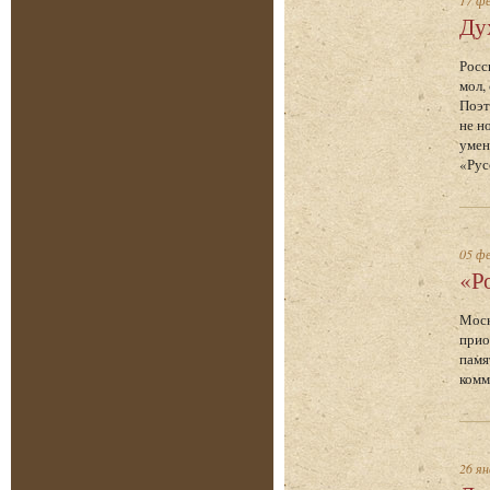
17 фе
Ду
Росс
мол,
Поэт
не н
умен
«Рус
05 фе
«Р
Моск
прио
памя
комм
26 ян