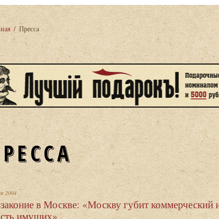
вная
/
Пресса
ПРЕССА
ая 2004
ззаконие в Москве: «Москву губит коммерческий 
асть имущих»