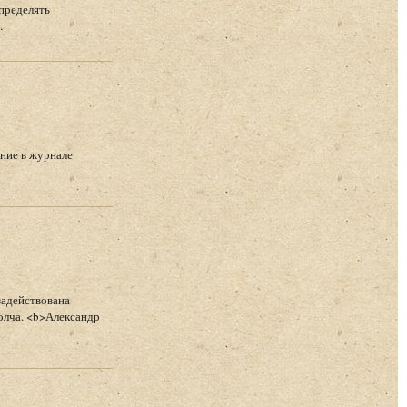
пределять
.
ние в журнале
задействована
олча. <b>Александр