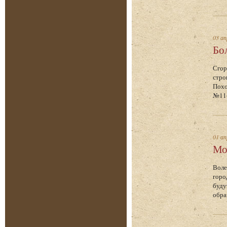
03 ап
Бо
Сгор
стро
Похо
№11(
01 ап
Мо
Воле
горо
буду
обра