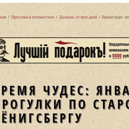
вная
/
Прогулки и путешествия
/
Дальние, от трех дней
/
Время чудес: я
ВРЕМЯ ЧУДЕС: ЯНВ
ПРОГУЛКИ ПО СТА
КЁНИГСБЕРГУ