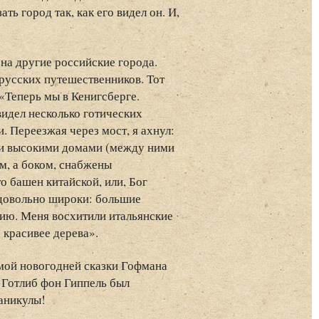
ть город так, как его видел он. И,
на другие российские города.
 русских путешественников. Тот
«Теперь мы в Кенигсберге.
видел несколько готических
и. Переезжая через мост, я ахнул:
ми высокими домами (между ними
ом, а боком, снабжены
 башен китайской, или, Бог
 довольно широки: большие
ю. Меня восхитили итальянские
ю красивее дерева».
амой новогодней сказки Гофмана
 Готлиб фон Гиппель был
аникулы!