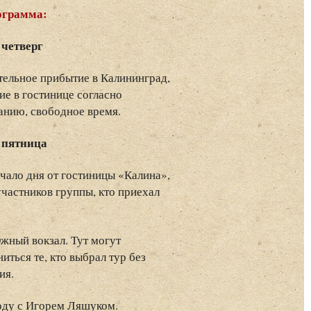
ограмма:
 четверг
ельное прибытие в Калининград,
е в гостинице согласно
анию, свободное время.
, пятница
ачало дня от гостиницы «Калина»,
участников группы, кто приехал
жный вокзал. Тут могут
иться те, кто выбрал тур без
ия.
роду с Игорем Ляшуком.