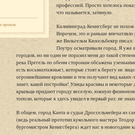
профессией. Просто хотелось показа
что называется, затянуло.
же прошла
Калининград-Кенигсберг не похож 
Впрочем, это и раньше впечатляло
же Вильгельм Кюхельбекер писал: 
Поутру осматривали город. Я уже 
городов, но ни один не поразил меня до такой степен
река Прегель по обеим сторонам обсажена узеньки
есть восьмиэтажные), которые стоят к берегу не лиц
огромнейшими кровлями и тем получают вид каких-то
знает, какой постройки! Улицы красивы и некоторые
крыльца придают городу веселую, южную физиономи
тополи, которые я здесь увидел в первый раз: не зна
В общем, город Канта и судьи Дроссельмейера из с
(ведь реальный прототип кукольного мастера Теодор
бургомистром Кенигсберга) ждет нас в новогодние к