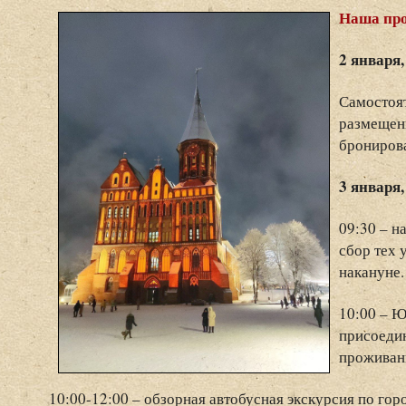
Наша пр
2 января,
Самостоят
размещени
брониров
3 января
09:30 – н
сбор тех 
накануне.
10:00 – Ю
присоедин
проживан
10:00-12:00 – обзорная автобусная экскурсия по го