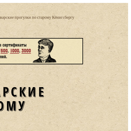
нварские прогулки по старому Кёнигсбергу
АРСКИЕ
РОМУ