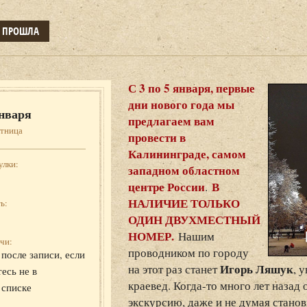
Е ПРОШЛА
С 3 по 5 января, первые
дни нового года мы
нваря
предлагаем вам
ятница
провести в
Калининграде, самом
улки:
западном областном
центре России
В
.
НАЛИЧИЕ ТОЛЬКО
ь:
ОДИН ДВУХМЕСТНЫЙ
НОМЕР.
Нашим
чи:
проводником по городу
после записи, если
Игорь Ляшук
на этот раз станет
, 
есь не в
краевед. Когда-то много лет назад
 списке
экскурсию, даже и не думая станов