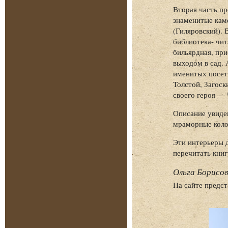
Вторая часть п
знаменитые кам
(Гиляровский). 
библиотека- чи
бильярдная, при
выходом в сад. 
именитых посети
Толстой, Загоск
своего героя — 
Описание увиден
мраморные коло
Эти интерьеры д
перечитать книг
Ольга Борисо
На сайте предс