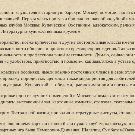
реносит слушателя в старинную барскую Москву, помогает понять 
москвичей. Первая часть прогулки прошла по главной «клубной» ул
ных клубов Москвы: Купеческим, Охотничим, адвокатским, речным
, Литературно-художественным кружком.
орянство, позже купечество и другие состоятельные классы имели
 возможности общения и приятного времяпрепровождения. Так возн
иональности и профессиональной деятельности. Думаю, сейчас они 
 «с удобством, приятностью и пользой», как заявлялось в уставе о
 красивые особняки, имели обычно постоянных членов и свои отли
и продажу породистых щенков, а также мероприятия для любителей
 и шулерами, Купеческий — обедами, цыганским хором и поездками
тровке одно из лучших помещений в Москве занимал Литературно
одились: выставочный зал, карточные комнаты, столовая, театральн
тром Театральной жизни, проводил литературные диспуты, ставил 
узнали, почему карты и игроки были нужны клубам, как воздух, и н
зартных игр были Немирович-Данченко, Шаляпин, Сумбатов-Южин,