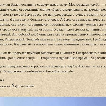
рогулки была посвящена самому известному Московскому клубу — А
енные львы, сторожащие здание «будто окаменевшие вельможи, пе
В юности не раз была здесь, но не подозревала о существовании ста
тальня, фруктовая и большая столовая. А было огромное количест
емная, «детская», старшинская, говорильня, « адская» комната для
А среди остатков некогда огромного сада чудом дожил до наших д
телей. Английский клуб описали в своих произведениях Грибоедов
ин, Гиляровский. Толстой назвал его «храмом праздности», Грибоед
Чацкого, Чаадаев вёл в говорильне оппозиционные разговоры о вн
ной на прогулке клубной библиотеки я нашла у Гиляровского в кн
нны, расписные своды — творчество художников времён Херасков
ают представление о роскоши и комфорте клубной жизни, но как ж
у Гиляровского и побывать в Английском клубе.
вна
6
тавлены
фотографий.