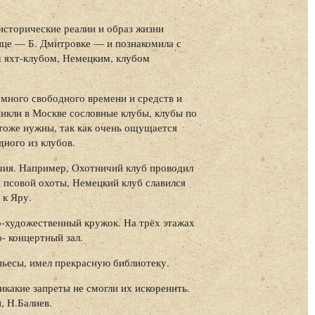
исторические реалии и образ жизни
ице — Б. Дмитровке — и познакомила с
 яхт-клубом, Немецким, клубом
 много свободного времени и средств и
икли в Москве сословные клубы, клубы по
тоже нужны, так как очень ощущается
дного из клубов.
чия. Например, Охотничий клуб проводил
 псовой охоты, Немецкий клуб славился
 к Яру.
-художественный кружок. На трёх этажах
о- концертный зал.
пьесы, имел прекрасную библиотеку.
икакие запреты не смогли их искоренить.
 Н.Балиев.