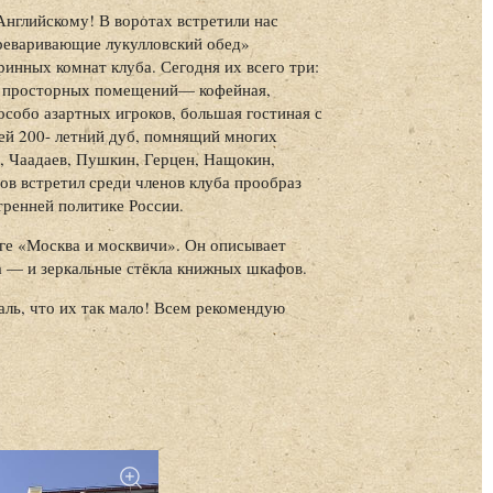
нглийскому! В воротах встретили нас
реваривающие лукулловский обед»
ринных комнат клуба. Сегодня их всего три:
во просторных помещений— кофейная,
 особо азартных игроков, большая гостиная с
ней 200- летний дуб, помнящий многих
, Чаадаев, Пушкин, Герцен, Нащокин,
ов встретил среди членов клуба прообраз
утренней политике России.
иге «Москва и москвичи». Он описывает
а — и зеркальные стёкла книжных шкафов.
аль, что их так мало! Всем рекомендую