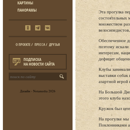
КАРТИНЫ
ПАНОРАМЫ
Эта прогулка пе
состоятельных 
множеством раз
велосипедистов
Обеспеченное дв
О ПРОЕКТЕ
/
ПРЕССА
/
ДРУЗЬЯ
поэтому искали
интересам, нац
дефицит общения
ПОДПИСКА
НА НОВОСТИ САЙТА
Клубы занимали
выставки собак 
азартной игрой
Дизайн -
Notamedia
2026
На Большой Дми
этого клуба нах
Кружок был цен
На прогулке мы 
Поклонниками а