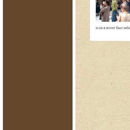
и он в итоге был заби