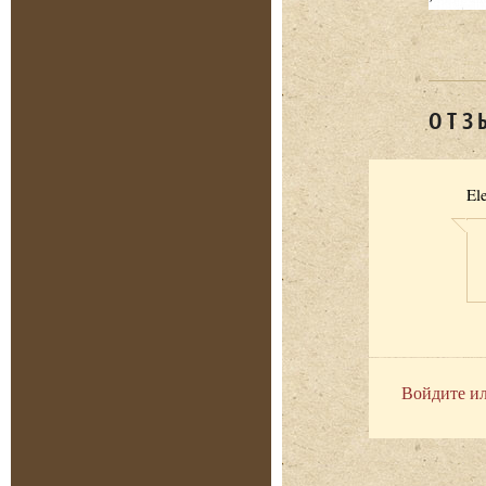
ОТЗ
El
Войдите ил