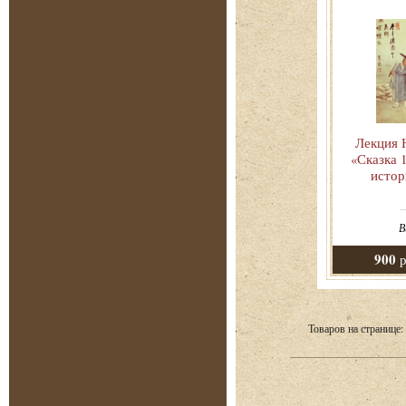
Лекция
«Сказка 
истор
В
900
р
Товаров на странице: