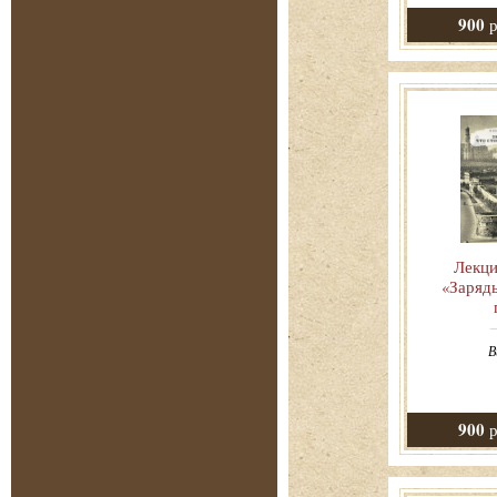
900
р
Лекци
«Зарядь
В
900
р