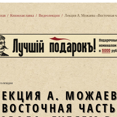
вная
/
Книжная лавка
/
Видеолекции
/
Лекция А. Можаева «Восточная ча
еолекции
АЕВА
«ВОСТОЧНАЯ ЧАСТЬ