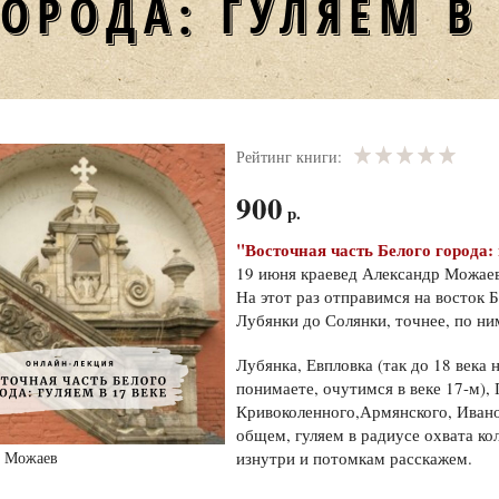
ГОРОДА: ГУЛЯЕМ В 
Рейтинг книги:
900
р.
"Восточная часть Белого города: 
19 июня краевед Александр Можаев
На этот раз отправимся на восток 
Лубянки до Солянки, точнее, по н
Лубянка, Евпловка (так до 18 века 
понимаете, очутимся в веке 17-м),
Кривоколенного,Армянского, Ивано
общем, гуляем в радиусе охвата к
изнутри и потомкам расскажем.
 Можаев