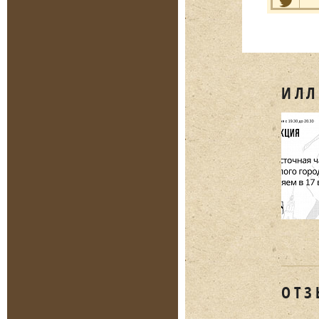
Нравит
ИЛЛ
ОТЗ