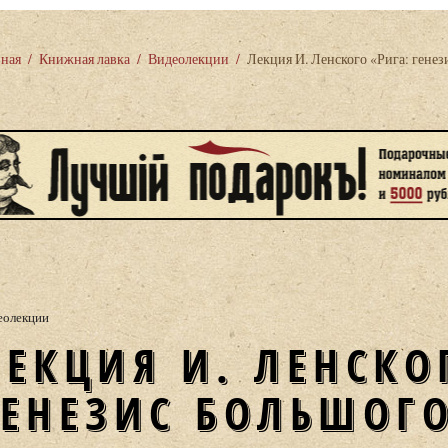
вная
/
Книжная лавка
/
Видеолекции
/
Лекция И. Ленского «Рига: генез
еолекции
«РИГА:
ГЕНЕЗИС БОЛЬШОГ