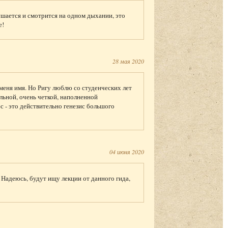
шается и смотрится на одном дыхании, это
е!
28 мая 2020
еня имя. Но Ригу люблю со студенческих лет
ельной, очень четкой, наполненной
с - это действительно генезис большого
04 июня 2020
 Надеюсь, будут ищу лекции от данного гида,