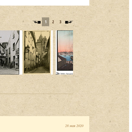
1
2
3
28 мая 2020