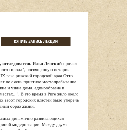
КУПИТЬ ЗАПИСЬ ЛЕКЦИИ
е, исследователь Илья Ленский
прочел
ьшого города", посвященную истории
XIX века рижский городской врач Отто
ляет не очень приятное местопребывание.
кие и узкие дома, единообразие в
естах...". В это время в Риге жило около
ных забот городских властей было уберечь
чный образ жизни.
з самых динамично развивающихся
триной модернизации. Между двумя