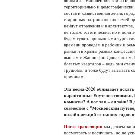
войнами – Наполеоновской и Перво
территориально и демографически.
состав и хозяйственная жизнь горо
старинных патрицианских семей пр
найдут отражения и в архитектуре,
не только эстетические, но и полит
будем гулять привычными туристи
времени проведём в рабочих и рем
рынки и в храмы разных конфессий
выпьем с Жанно фон Дюнакантом. В
богатых кварталов – ведь они стан
трущобы, и тоже будут вызывать с
причинам.
Эта весна-2020 обязывает искат
карантинные #путешествиямкн. К
комнаты? А вот так – онлайн! В
совместно с "Московским путево
онлайн-лекций от наших гидов п
После трансляции
мы делаем запис
посмотреть и послушать, но не усп