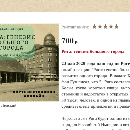
Рейтинг книги:
700
р.
Рига: генезис большого города
23 мая 2020 года наш гид по Риг
онлайн-лекцию "Рига: генезис бол
развития одного города. В начале 
фон Гун писал, что "...Рига состав
Косые, узкие, короткие улицы, высо
строении и недостаток в открытых м
30 тысяч человек, и одной из глав
 Ленский
средневековые привилегии и привы
Через сто лет Рига будет одним и
городов Российской Империи и ви