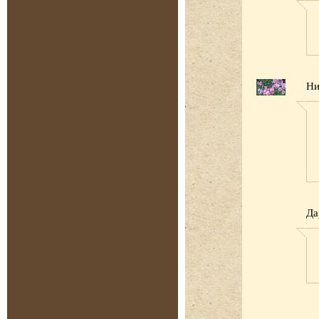
Ни
Да