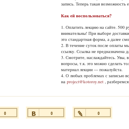
запись. Теперь такая возможность е
Как ей воспользоваться?
1. Оплатить лекцию на сайте. 500 р
внимательны! При выборе доставки 
это стандартная форма, а далее см
2. В течение суток после оплаты 
ссылку. Ссылка не предназначена д
3. Смотрите, наслаждайтесь. Увы, 
вопросы, т.к. это можно сделать т
материал лекции — пожалуйста.
4. О любых проблемах с записью в
на
project@kotoroy.net
, разберемся
0
0
0
ся
+1
Нравится
+1
Нравится
+1