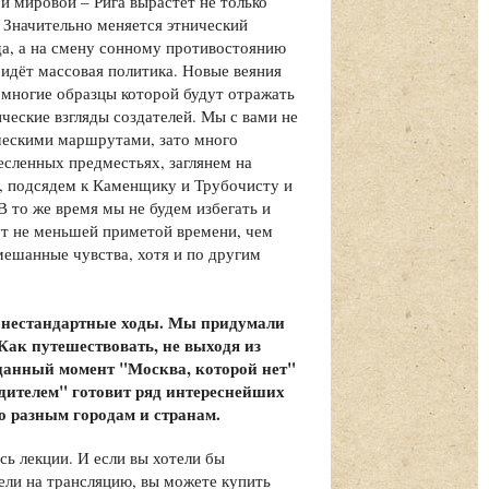
й мировой – Рига вырастет не только
 Значительно меняется этнический
да, а на смену сонному противостоянию
идёт массовая политика. Новые веяния
 многие образцы которой будут отражать
ические взгляды создателей. Мы с вами не
ческими маршрутами, зато много
есленных предместьях, заглянем на
, подсядем к Каменщику и Трубочисту и
 то же время мы не будем избегать и
ут не меньшей приметой времени, чем
мешанные чувства, хотя и по другим
ь нестандартные ходы. Мы придумали
ак путешествовать, не выходя из
 данный момент "Москва, которой нет"
дителем" готовит ряд интереснейших
о разным городам и странам.
ь лекции. И если вы хотели бы
ели на трансляцию, вы можете купить