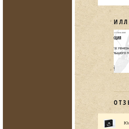
ИЛЛ
ОТЗ
Юл