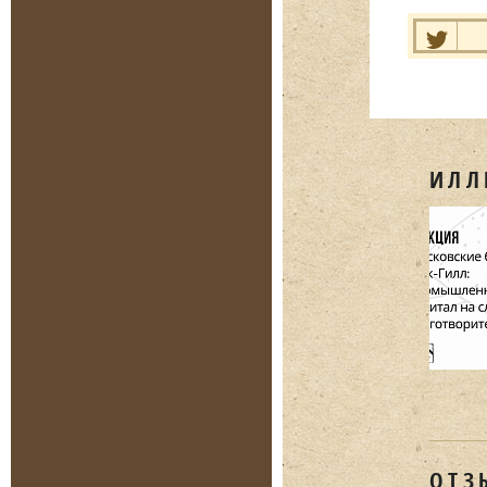
Нравит
ИЛЛ
ОТЗ