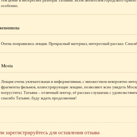
тем ценне и интереснее разборы Татьяны. Всем любителем городского ориент
особенно.
жевникова
Очень понравилась лекция. Прекрасный материал, интересный рассказ. Спаси
 Mosta
Лекция очень увлекательная и информативная, с множеством невероятно инте
фрагменты фильмов, иллюстрирующие лекцию, позволяют ясно увидеть Москву
погрустить). Татьяна – отличный лектор, её рассказ слушаешь с удовольствием
спасибо Татьяне, буду ждать продолжения!
ли зарегистрируйтесь для оставления отзыва