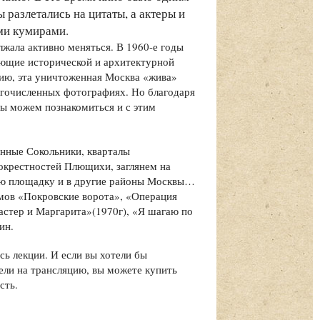
 разлетались на цитаты, а актеры и
ими кумирами.
жала активно меняться. В 1960-е годы
яющие исторической и архитектурной
ию, эта уничтоженная Москва «жива»
огочисленных фотографиях. Но благодаря
ы можем познакомиться и с этим
нные Сокольники, кварталы
окрестностей Плющихи, заглянем на
ю площадку и в другие районы Москвы…
мов «Покровские ворота», «Операция
стер и Маргарита»(1970г), «Я шагаю по
ин.
ь лекции. И если вы хотели бы
ели на трансляцию, вы можете купить
сть.