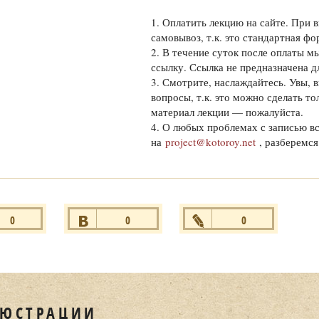
1. Оплатить лекцию на сайте. При 
самовывоз, т.к. это стандартная фо
2. В течение суток после оплаты 
ссылку. Ссылка не предназначена д
3. Смотрите, наслаждайтесь. Увы, 
вопросы, т.к. это можно сделать т
материал лекции — пожалуйста.
4. О любых проблемах с записью в
на
project@kotoroy.net
, разберемся
0
0
0
ся
+1
Нравится
+1
Нравится
+1
ЮСТРАЦИИ