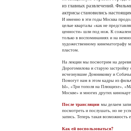
из главных развлечений. Фильмы
актрисы становились настоящ
И именно в эти годы Москва продол
целые кварталы «как не представл
ценности» шли под нож. К сожален
только в воспоминаниях и на немн
художественному кинематографу м
пластом.
На лекции мы посмотрим на деревя
Дорогомилова и старую застройку 
исчезнувшие Домниковку и Собачь
Помогут нам в этом кадры из филь
Ы», «Три тополя на Плющихе», «Ма
Москве» и многих других кинокарт
После трансляции
мы делаем запис
посмотреть и послушать, но не усп
запись. Теперь такая возможность е
Как ей воспользоваться?