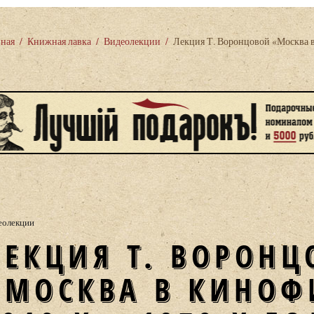
вная
/
Книжная лавка
/
Видеолекции
/
Лекция Т. Воронцовой «Москва в
еолекции
ЦОВОЙ
«МОСКВА В КИНО