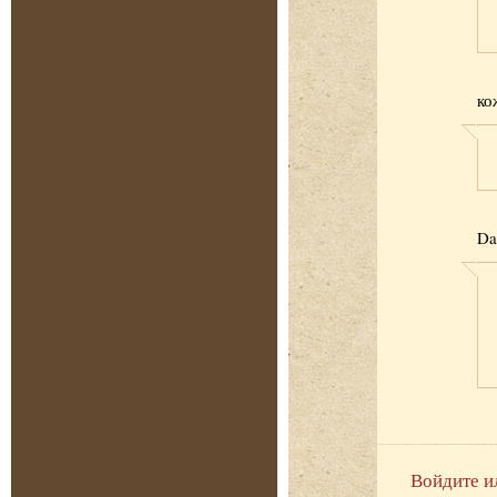
ко
Da
Войдите и