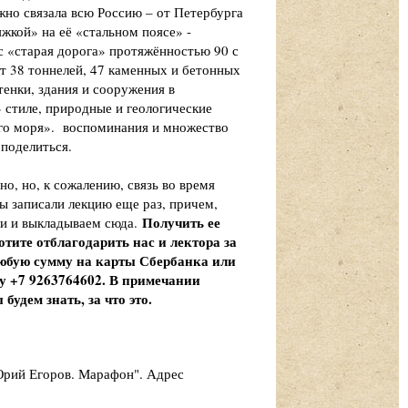
жно связала всю Россию – от Петербурга
яжкой» на её «стальном поясе» -
с «старая дорога» протяжённостью 90 с
 38 тоннелей, 47 каменных и бетонных
тенки, здания и сооружения в
стиле, природные и геологические
ного моря». воспоминания и множество
поделиться.
о, но, к сожалению, связь во время
ы записали лекцию еще раз, причем,
Получить ее
и и выкладываем сюда.
отите отблагодарить нас и лектора за
любую сумму на карты Сбербанка или
у +7 9263764602. В примечании
будем знать, за что это.
Юрий Егоров. Марафон". Адрес