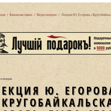
вная
/
Книжная лавка
/
Видеолекции
/
Лекция Ю. Егорова «Кругобайкал
еолекции
РОВА
«КРУГОБАЙКАЛЬСК