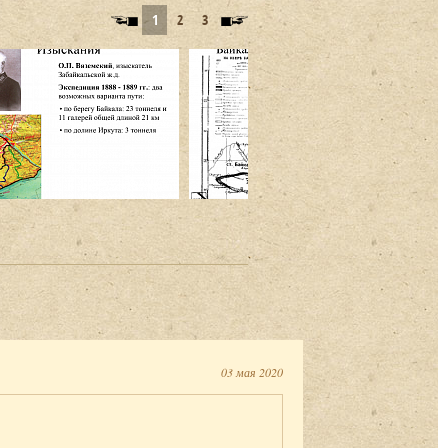
1
2
3
03 мая 2020