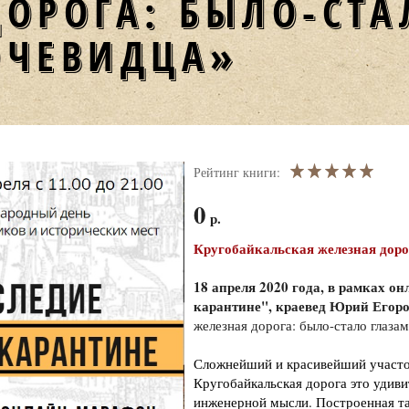
ДОРОГА: БЫЛО-СТ
ОЧЕВИДЦА»
Рейтинг книги:
0
р.
Кругобайкальская железная доро
18 апреля 2020 года, в рамках о
карантине", краевед Юрий Егор
железная дорога: было-стало глаза
Сложнейший и красивейший участок
Кругобайкальская дорога это удив
инженерной мысли. Построенная там