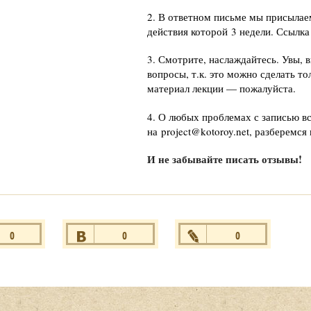
2
.
В ответном письме мы присылае
действия которой 3 недели. Ссылка
3. Смотрите, наслаждайтесь. Увы, 
вопросы, т.к. это можно сделать т
материал лекции — пожалуйста.
4. О любых проблемах с записью в
на
project@kotoroy.net
, разберемся
И не забывайте писать отзывы!
0
0
0
ся
+1
Нравится
+1
Нравится
+1