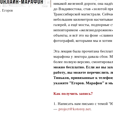
никакой железной дороги, она надё
до Владивостока, став «золотой пр
 Егоров
Транссибирской магистрали. Сейча
небольшим километров насчитывает
галерей, а ещё мосты, подпорные с
неповторимом «железнодорожном» 
объекты, и всё это на фоне «слав
фотографий, которыми мы и хотим 
Эта лекция была прочитана бесплатн
марафона у лектора давала сбои. М
более полную версию, смонтировал
можно бесплатно. Если же вы зах
работу, вы можете перечислить 
Тиньков, привязанные к телефон
укажите "Егоров. Марафон" и мы 
Как получить запись?
1. Написать нам письмо с темой "
—
project@kotoroy.net
.