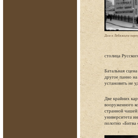
Дом в Лебяжьем переул
столица Русског
Батальная сцена
другое панно на
установить не у
Две крайних кар
вооруженного ко
странной чашей 
университета и
полотно «Битва 