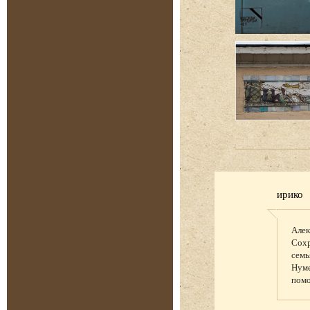
ирико
Алек
Сохр
семь
Нуме
пом