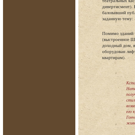
театральных кас
дивертисмент). 
баловавший публ
заданную тему: «
Помимо зданий т
(выстроенное Ша
доходный дом, в
оборудован лифт
квартирам).
Кста
Ната
полу
стил
возв
его 
Гонч
живо