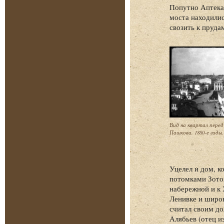
Попутно Аптекар
моста находилис
свозить к пруда
Вид на квартал пере
Пашкова, 1880-е годы.
Уцелел и дом, к
потомками Зотов
набережной и к 
Ленивке и широк
считал своим до
Алябьев (отец и