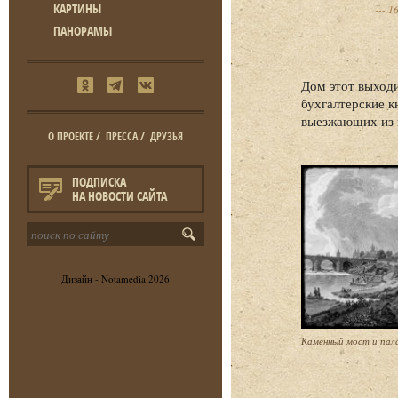
КАРТИНЫ
16
ПАНОРАМЫ
Дом этот выходи
бухгалтерские к
выезжающих из 
О ПРОЕКТЕ
/
ПРЕССА
/
ДРУЗЬЯ
ПОДПИСКА
НА НОВОСТИ САЙТА
Дизайн -
Notamedia
2026
Каменный мост и пал