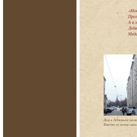
«Мою
Прож
А в 
Лебя
Меда
Дом в Лебяжьем може
Вместе со всеми свои