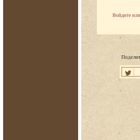
Войдите или
Поделит
Нравит