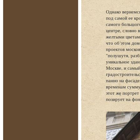
Однако вернемс
под самой ее кр
самого большого
центре, словно
желтыми цветам
что об этом дом
проектов москов
"полушутя, разб
уникальное здан
Москве, и самый
градостроительс
панно на фасад
временам сумму 
этот же портрет
позирует на фон