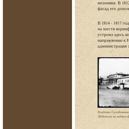
мезонина. В 18
фасад его допол
В 1814 - 1817 г
на шести коринф
устроил здесь в
направлению к Н
администрация з
Владение Солодовников
Лебяжьем на заднем ф