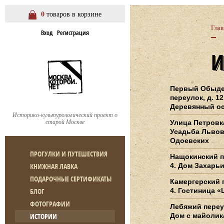
0
товаров в корзине
Глав
Вход
Регистрация
Первый Обыде
переулок, д. 12
Деревянный о
Историко-культурологический проект о
старой Москве
Улица Петровка
Усадьба Львов
Одоевских
ПРОГУЛКИ И ПУТЕШЕСТВИЯ
Нащокинский п
КНИЖНАЯ ЛАВКА
4. Дом Захарь
ПОДАРОЧНЫЕ СЕРТИФИКАТЫ
Камергерский п
БЛОГ
4. Гостиница 
ФОТОГРАФИИ
Лебяжий переул
ИСТОРИИ
Дом с майоли