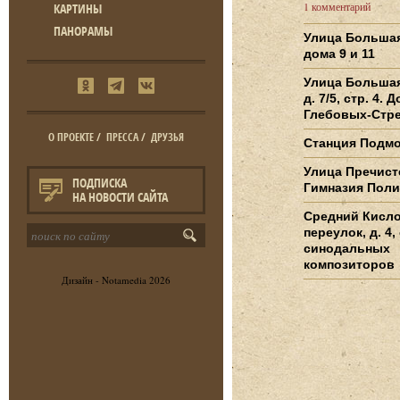
1 комментарий
КАРТИНЫ
ПАНОРАМЫ
Улица Большая
дома 9 и 11
Улица Большая
д. 7/5, стр. 4. 
Глебовых-Стр
О ПРОЕКТЕ
/
ПРЕССА
/
ДРУЗЬЯ
Станция Подм
Улица Пречисте
ПОДПИСКА
Гимназия Пол
НА НОВОСТИ САЙТА
Средний Кисл
переулок, д. 4,
синодальных
композиторов
Дизайн -
Notamedia
2026