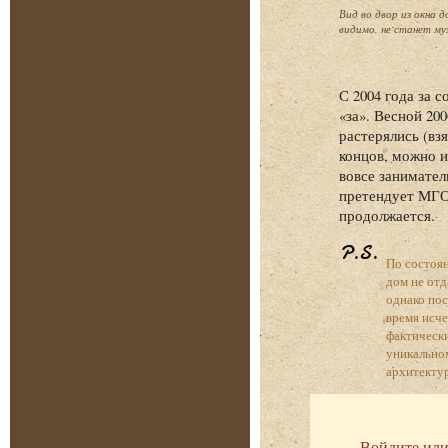
Вид во двор из окна д
видимо, не станет муз
С 2004 года за 
«за». Весной 20
растерялись (вз
концов, можно и
вовсе занимател
претендует МГО
продолжается.
P.S.
По состоян
дом не отд
однако пос
время исче
фактически
уникальном
архитектур
Войдите или