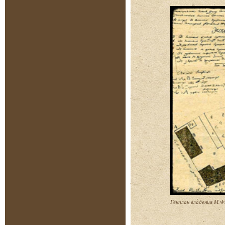
Генплан владения М.Ф.