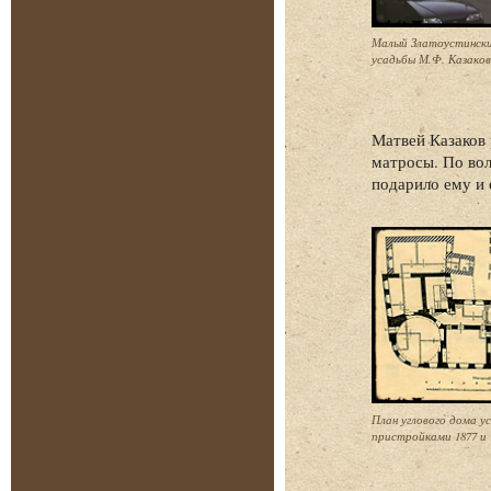
Малый Златоустински
усадьбы М.Ф. Казакова
Матвей Казаков 
матросы. По вол
подарило ему и 
План углового дома у
пристройками 1877 и 