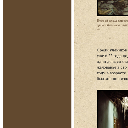
Второй этаж угловог
времен Казакова, нын
год
Среди учеников 
уже в 22 года п
один день со ст
жалованье в сто
году в возрасте
был хорошо изв