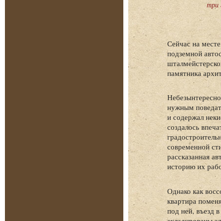
три 
Сейчас на месте
подземной автос
шталмейстерског
памятника архит
Небезынтересно,
нужным поведать
и содержал неки
создалось впеча
градостроитель
современной сти
рассказанная а
историю их раб
Однако как восс
квартира поменя
под ней, въезд 
складированы эл