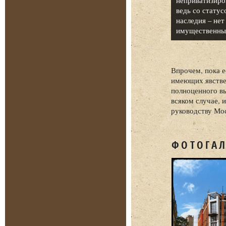
неприватизиро
ведь со стату
наследия – нет
имущественный
Впрочем, пока е
имеющих явствен
полноценного в
всяком случае, 
руководству Мос
ФОТОГАЛ