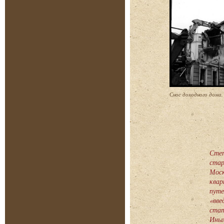
Снос доходного дома,
Степ
стар
Моск
квар
путе
«вве
стат
Иным