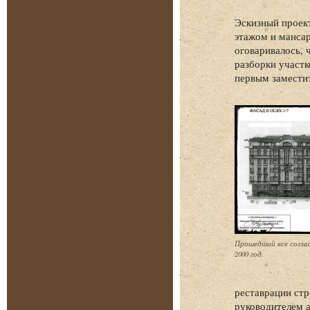
Эскизный проект
этажом и мансар
оговаривалось, 
разборки участк
первым замести
Прошедший все согла
2000 год.
реставрации стр
руководителем а