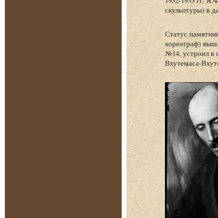
скульптуры) в д
Статус памятник
хореограф) вышл
№14, устроил в 
Вхутемаса-Вхуте