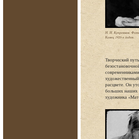
Н. Н. Купреянов. Фот
Конец 1920-х годов.
Творческий путь
безостановочной
современниками
художественный 
расцвете. Он ут
больших наших 
художника «Мате