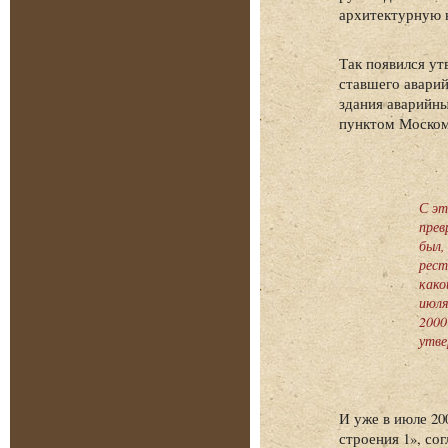
архитектурную к
Так появился ут
ставшего аварий
здания аварийны
пунктом Моском
С эт
прев
был,
рест
како
июля
2000
утве
И уже в июле 20
строения 1», со