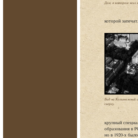
Дом, в котором жил х
которой запечат
Вид на Колымажный и
сверху.
крупный специал
образования в Р
но в 1920-х был