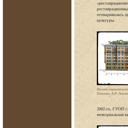
«реставрационно
реставрационны
оговаривалась ц
культуры.
Проект строительств
Плеханов, А.И. Левити
2002-го, ГУОП г
мемориальная кв