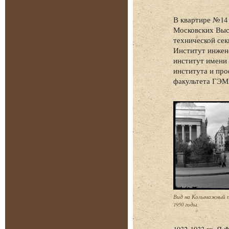
В квартире №14 
Московских Высш
технической сек
Институт инжен
институт имени 
института и про
факультета ГЭМ
Вид на Колымажный п
1950 годы.
1932-1933 гг. Я