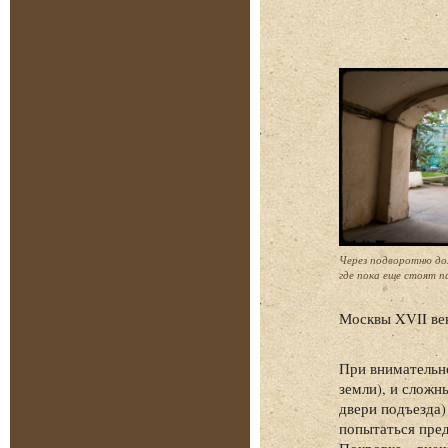
Через подворотню до
где пока еще стоят п
Москвы XVII ве
При внимательн
земли), и сложн
двери подъезда)
попытаться пред
Покровке – внеш