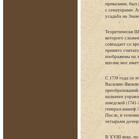
приказами, был 
с сенаторами. А
усадьба на Знам
Теоретически Ша
которого сложен
совпадает со вр
принято считать
изображены на з
вполне мог имет
С 1738 года (и 
Василию Яковлев
преобразований.
назначен управл
шведской (1741-
генерал-аншеф Л
После, в течение
четырьмя дочер
В XVIII веке, п