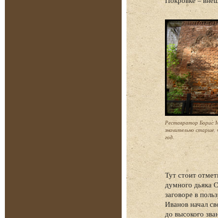
Реставратор Борис М
значительно старше, 
год.
Тут стоит отмет
думного дьяка С
заговоре в поль
Иванов начал св
до высокого зва