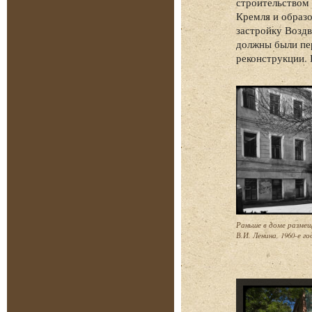
строительством 
Кремля и образо
застройку Воздв
должны были пер
реконструкции. 
Раньше в доме разме
В.И. Ленина, 1960-е го