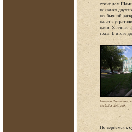
стоит дом Шамши
появился двухэт
необычной раскр
палаты утратили
наем. Уличные ф
годы. В итоге д
Палаты Левашовых, 
усадьбы, 2007 год.
Но вернемся к с