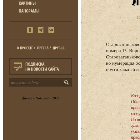
КАРТИНЫ
ПАНОРАМЫ
20
Староваганьковс
О ПРОЕКТЕ
/
ПРЕССА
/
ДРУЗЬЯ
номера 13. Впро
Староваганьковс
но нумерация ос
ПОДПИСКА
НА НОВОСТИ САЙТА
почти каждый и
Возв
Дизайн -
Notamedia
2026
Одни
прое
созв
Во в
гуля
указ
пред