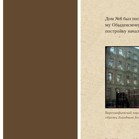
Дом №8 был пост
му Обыденскому 
постройку начал
Варсонофьевский пере
образец доходного до