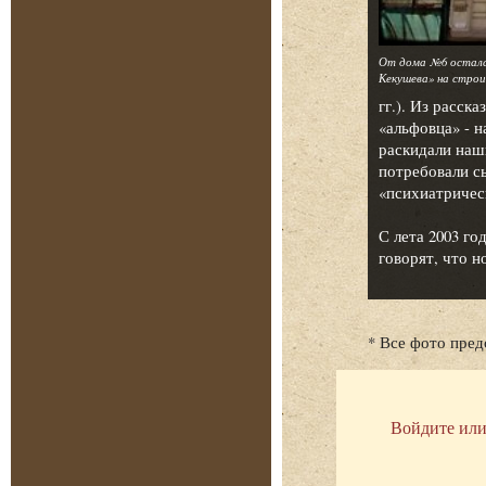
От дома №6 осталс
Кекушева» на стро
гг.). Из расс
«альфовца» - 
раскидали наши
потребовали сы
«психиатричес
С лета 2003 го
говорят, что 
* Все фото пре
Войдите или