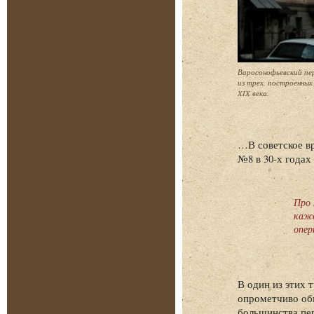
Варосонофьевский пер
из трех, построенных 
XIX века.
…В советское вр
№8 в 30-х годах
Про 
каже
опер
В один из этих 
опрометчиво обм
большинства пер