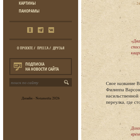
КАРТИНЫ
24
ПАНОРАМЫ
«Два
спос
О ПРОЕКТЕ
/
ПРЕССА
/
ДРУЗЬЯ
квар
ПОДПИСКА
НА НОВОСТИ САЙТА
Свое название 
Филиппа Варсон
насильственной 
Дизайн -
Notamedia
2026
переулка, где с
Дохо
врем