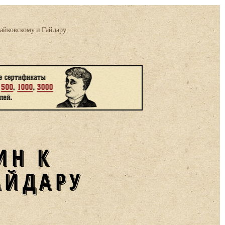
айковскому и Гайдару
ИН К
АЙДАРУ