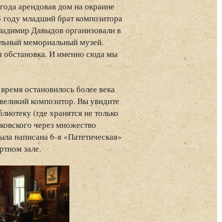
 года арендовав дом на окраине
94 году младший брат композитора
ладимир Давыдов организовали в
альный мемориальный музей.
я обстановка. И именно сюда мы
время остановилось более века
 великий композитор. Вы увидите
блиотеку (где хранятся не только
йковского через множество
была написана 6-я «Патетическая»
ртном зале.