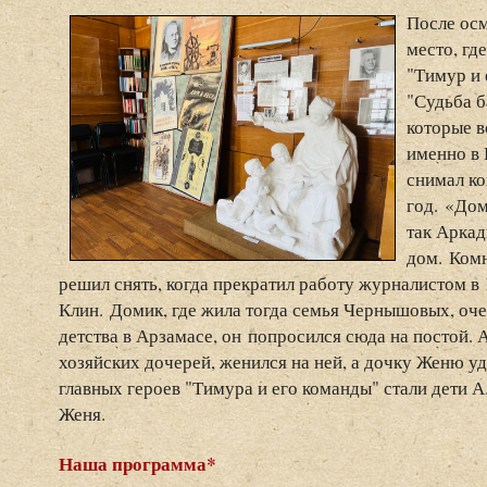
После осм
место, гд
"Тимур и 
"Судьба б
которые в
именно в
снимал ко
год. «До
так Аркад
дом. Комн
решил снять, когда прекратил работу журналистом в 
Клин. Домик, где жила тогда семья Чернышовых, оч
детства в Арзамасе, он попросился сюда на постой. 
хозяйских дочерей, женился на ней, а дочку Женю у
главных героев "Тимура и его команды" стали дети А
Женя.
Наша программа*