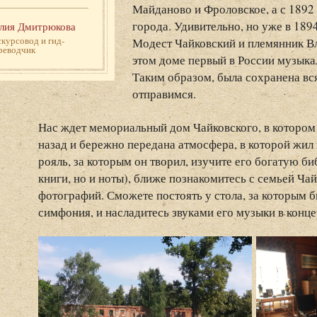
Майданово и Фроловское, а с 1892
города. Удивительно, но уже в 18
лия Дмитрюкова
скурсовод и гид-
Модест Чайковский и племянник В
реводчик
этом доме первый в России музык
Таким образом, была сохранена вс
отправимся.
Нас ждет мемориальный дом Чайковского, в котором 
назад и бережно передана атмосфера, в которой жил
рояль, за которым он творил, изучите его богатую би
книги, но и ноты), ближе познакомитесь с семьей Ча
фотографий. Сможете постоять у стола, за которым 
симфония, и насладитесь звуками его музыки в конце