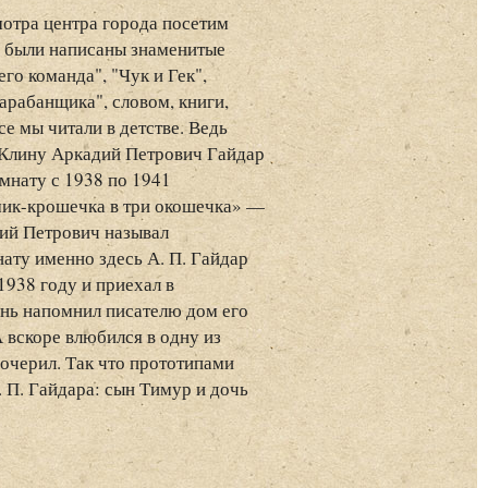
отра центра города посетим
е были написаны знаменитые
его команда", "Чук и Гек",
арабанщика", словом, книги,
се мы читали в детстве. Ведь
 Клину Аркадий Петрович Гайдар
мнату с 1938 по 1941
мик-крошечка в три окошечка» —
ий Петрович называл
ату именно здесь А. П. Гайдар
1938 году и приехал в
ень напомнил писателю дом его
А вскоре влюбился в одну из
дочерил. Так что прототипами
. П. Гайдара: сын Тимур и дочь