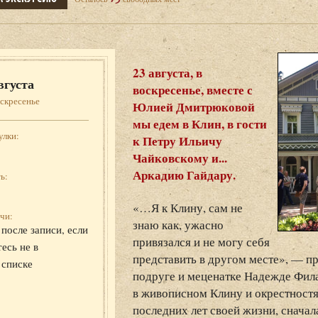
23 августа, в
вгуста
воскресенье, вместе с
скресенье
Юлией Дмитрюковой
мы едем в Клин, в гости
улки:
к Петру Ильичу
Чайковскому и...
Аркадию Гайдару.
ь:
«…Я к Клину, сам не
чи:
знаю как, ужасно
после записи, если
привязался и не могу себя
есь не в
представить в другом месте», — п
 списке
подруге и меценатке Надежде Фила
в живописном Клину и окрестностя
последних лет своей жизни, сначал