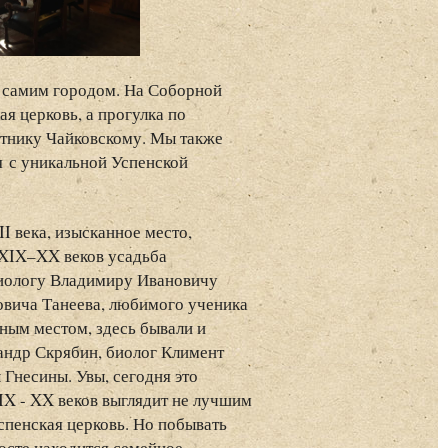
 самим городом. На Соборной
я церковь, а прогулка по
ятнику Чайковскому. Мы также
 с уникальной Успенской
I века, изысканное место,
е XIX–XX веков усадьба
циологу Владимиру Ивановичу
овича Танеева, любимого ученика
ным местом, здесь бывали и
андр Скрябин, биолог Климент
Гнесины. Увы, сегодня это
IX - XX веков выглядит не лучшим
спенская церковь. Но побывать
госте находится семейное