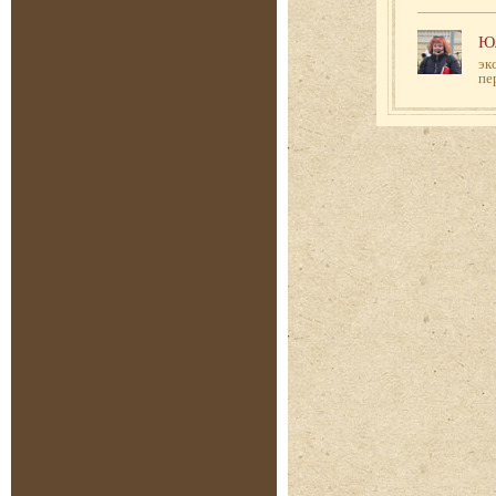
Ю
эк
пе