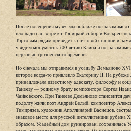
После посещения музея мы поближе познакомимся с
площади нас встретят Троицкий собор и Воскресенска
Торговым рядам приведет к почтовой станции и пам
увидим монумент к 700-летию Клина и познакомимся
церковью грозненского времени.
Но сначала мы отправимся в усадьбу Демьяново XVII
которое когда-то привлекло Екатерину II. На рубеж
принадлежала известному адвокату, философу и со
Танееву — родному брату композитора Сергея Иван
Чайковского. При Танееве Демьяново становится дач
подолгу жили поэт Андрей Белый, композитор Алекс
Тимирязев, художник Аполлинарий Васнецов, сестры 
знаковое место для русской интеллигенции рубежа X
образом. Усадебный дом руинирован, сохранилась У
здесь, между тем, все равно стоит. На церковном по