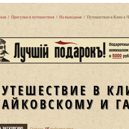
вная
/
Прогулки и путешествия
/
На выходные
/
Путешествие в Клин к Ч
ПУТЕШЕСТВИЕ В КЛ
ЧАЙКОВСКОМУ И Г
15
А ЭКСКУРСИЮ
Осталось
свободных мест