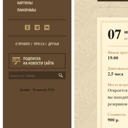
КАРТИНЫ
ПАНОРАМЫ
07
и
в
О ПРОЕКТЕ
/
ПРЕССА
/
ДРУЗЬЯ
Начало прог
19:00
ПОДПИСКА
НА НОВОСТИ САЙТА
Длительност
2,5 часа
Место встре
Откроется 
Дизайн -
Notamedia
2026
вы находит
резервном
Стоимость:
900 р.