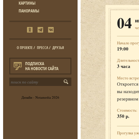
КАРТИНЫ
ПАНОРАМЫ
04
и
че
Начало прог
О ПРОЕКТЕ
/
ПРЕССА
/
ДРУЗЬЯ
19:00
Длительност
ПОДПИСКА
3 часа
НА НОВОСТИ САЙТА
Место встре
Откроется 
вы находит
Дизайн -
Notamedia
2026
резервном
Стоимость:
350 р.
Прогулка у