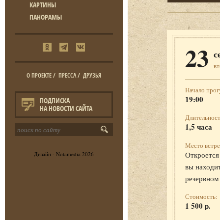
КАРТИНЫ
ПАНОРАМЫ
23
с
в
О ПРОЕКТЕ
/
ПРЕССА
/
ДРУЗЬЯ
Начало прог
19:00
ПОДПИСКА
НА НОВОСТИ САЙТА
Длительност
1,5 часа
Место встре
Откроется 
Дизайн -
Notamedia
2026
вы находит
резервном
Стоимость:
1 500 р.