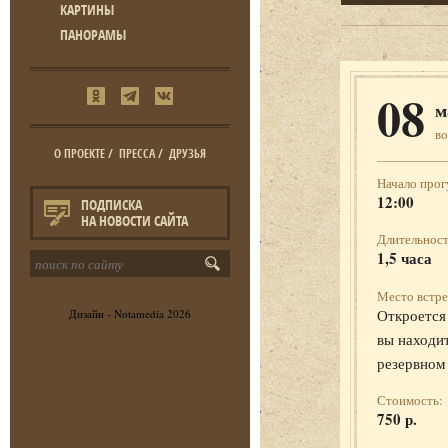
КАРТИНЫ
ПАНОРАМЫ
08
м
во
О ПРОЕКТЕ
/
ПРЕССА
/
ДРУЗЬЯ
Начало прог
12:00
ПОДПИСКА
НА НОВОСТИ САЙТА
Длительност
1,5 часа
Место встре
Откроется 
Дизайн -
Notamedia
2026
вы находит
резервном
Стоимость:
750 р.