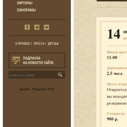
КАРТИНЫ
ПАНОРАМЫ
14
и
во
О ПРОЕКТЕ
/
ПРЕССА
/
ДРУЗЬЯ
Начало прог
11:00
ПОДПИСКА
НА НОВОСТИ САЙТА
Длительност
2,5 часа
Место встре
Откроется 
Дизайн -
Notamedia
2026
вы находит
резервном
Стоимость:
900 р.