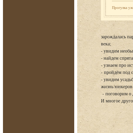
Прогулка у
зарождалась па
века;
- увидим необы
- найдем спрят
- узнаем про и
- пройдём под 
- увидим усадь
жизнь юнкеров
- поговорим о 
И многое другое