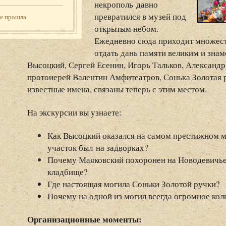
некрополь давно
превратился в музей под
же прошла
открытым небом.
Ежедневно сюда приходит множест
отдать дань памяти великим и зн
Высоцкий, Сергей Есенин, Игорь Тальков, Александ
протоиерей Валентин Амфитеатров, Сонька Золотая р
известные имена, связаны теперь с этим местом.
На экскурсии вы узнаете:
Как Высоцкий оказался на самом престижном м
участок был на задворках?
Почему Маяковский похоронен на Новодевичьем
кладбище?
Где настоящая могила Соньки Золотой ручки?
Почему на одной из могил всегда огромное кол
Организационные моменты: