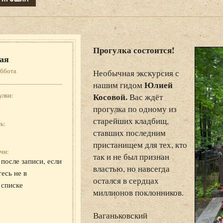
Прогулка состоится!
ая
уббота
Необычная экскурсия с
Юлией
нашим гидом
Косовой.
улки:
Вас ждёт
прогулка по одному из
старейших кладбищ,
ь:
ставших последним
пристанищем для тех, кто
чи:
так и не был признан
после записи, если
властью, но навсегда
есь не в
остался в сердцах
 списке
миллионов поклонников.
Ваганьковский