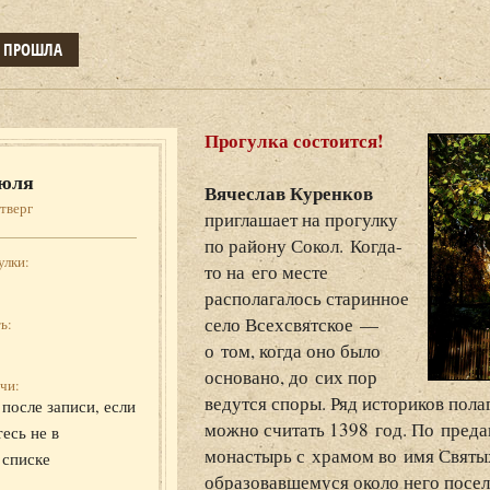
Е ПРОШЛА
Прогулка состоится!
юля
Вячеслав Куренков
тверг
приглашает на прогулку
по району Сокол. Когда-
улки:
то на его месте
располагалось старинное
село Всехсвятское —
ь:
о том, когда оно было
основано, до сих пор
чи:
ведутся споры. Ряд историков пола
после записи, если
можно считать 1398 год. По преда
есь не в
монастырь с храмом во имя Святы
 списке
образовавшемуся около него посе