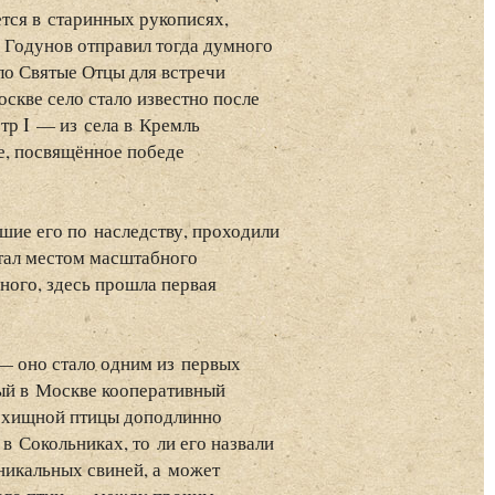
тся в старинных рукописях,
 Годунов отправил тогда думного
ло Святые Отцы для встречи
скве село стало известно после
ётр I — из села в Кремль
е, посвящённое победе
шие его по наследству, проходили
стал местом масштабного
ного, здесь прошла первая
 — оно стало одним из первых
вый в Москве кооперативный
м хищной птицы доподлинно
 в Сокольниках, то ли его назвали
уникальных свиней, а может