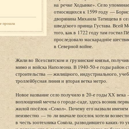
на речке Ходынке». Село упоминае
относящихся к 1599 году — Борис
дворянина Михаила Татищева в се
же прошла
шведского принца Густава. Всей Мо
того, как в 1722 году там гостил П
проследовало маскарадное шестви
в Северной войне.
Жили во Всехсвятском и грузинские князья, получив
мимо и войска Наполеона. В 1940-50-е годы район 
строительства — жилищного, индустриального, учеб
троллейбусная линия и вторая ветка метро.
Новое название село получило в 20-е годы ХХ века
воплощений мечты о городе-саде, здесь возник пер
жилой посёлок «Сокол». Почему его назвали имене
неизвестно — то ли вначале поселок хотели возвести
в честь зоотехника Сокола, разводившего каких-то 