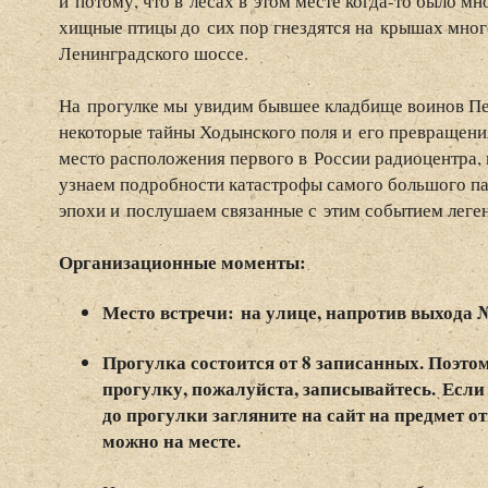
и потому, что в лесах в этом месте когда-то было 
хищные птицы до сих пор гнездятся на крышах мног
Ленинградского шоссе.
На прогулке мы увидим бывшее кладбище воинов Пе
некоторые тайны Ходынского поля и его превращени
место расположения первого в России радиоцентра,
узнаем подробности катастрофы самого большого па
эпохи и послушаем связанные с этим событием леге
Организационные моменты:
Место встречи:
на улице, напротив выхода 
Прогулка состоится от 8 записанных. Поэтом
прогулку, пожалуйста, записывайтесь.
Если 
до прогулки загляните на сайт на предмет 
можно на месте.