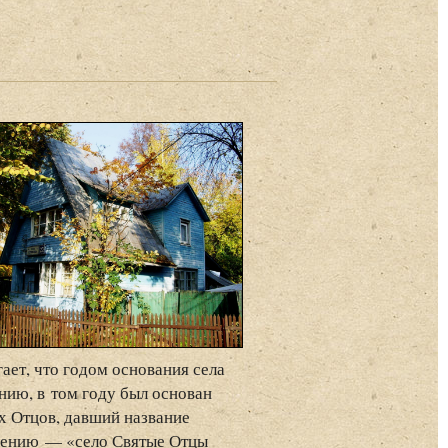
гает, что годом основания села
нию, в том году был основан
х Отцов, давший название
лению — «село Святые Отцы