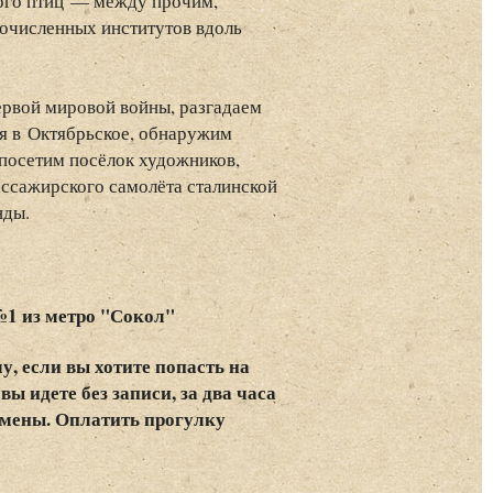
много птиц — между прочим,
очисленных институтов вдоль
рвой мировой войны, разгадаем
я в Октябрьское, обнаружим
 посетим посёлок художников,
ссажирского самолёта сталинской
нды.
№1 из метро "Сокол"
у, если вы хотите попасть на
вы идете без записи, за два часа
отмены. Оплатить прогулку