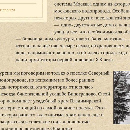
системы Москвы, одним из которы
же прошла
московского водопровода. Особенн
некоторых других поселков той эп
— одно- двухэтажные дома с пали
улиц, и все, что необходимо для о
— больница, дом культуры, школа, баня, магазины…
коттеджи на две или четыре семьи, сохранившиеся д
виде, напоминают, конечно, и об идеях города-сада
наши архитекторы первой половины ХХ века.
урсии мы поговорим не только о поселке Северный
водопроводе, но вспомним и о более ранних
дь исторически эта территория относилась
 некогда блистательной усадьбе Виноградово. О той
пор напоминает усадебный храм Владимирской
матери, стоящий на самой окраине поселка. Этот
тектуры раннего классицизма, храм ценен еще и
е закрывался в советские годы и полностью
 подлинное внутреннее убранство.