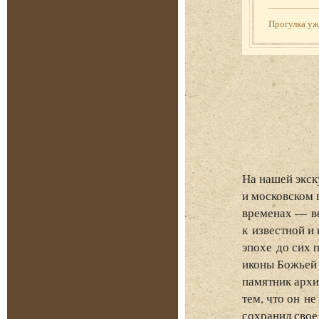
Прогулка у
На нашей экск
и московском 
временах — ве
к известной и
эпохе до сих 
иконы Божьей 
памятник архи
тем, что он н
сохранил свое