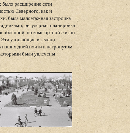
х было расширение сети
остью Северного, как и
охи, была малоэтажная застройка
садниками, регулярная планировка
бособленной, но комфортной жизни
 Эти утопающие в зелени
о наших дней почти в нетронутом
, которыми были увлечены