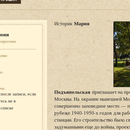
Мария
Историк
юня
скресенье
улки:
ь:
чи:
Подъяпольская
приглашает на про
после записи, если
Москвы. На окраине нынешней Мос
есь не в
совершенно заповедное место — п
 списке
рубеже 1940-1950-х годов для ра
станции. Его строительство было 
задуманными еще до войны, проек