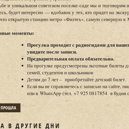
ьбе и уникальном советском поселке-саде мы и поговорим 
сь, будет интересно — вдобавок у тех, кто придет на экск
 что открытую станцию метро «Физтех», самую северную в 
нные моменты:
Прогулка проходит с радиогидами для ваше
увидите после записи.
Предварительная оплата обязательна.
На прогулке предусмотрены льготные билеты д
семей, студентов и школьников
Детям до 7 лет – приобретайте детский билет.
Если вы не справляетесь с записью на сайте, п
или в WhatsApp (тел. +7 925 0817854 в будни с
Е ПРОШЛА
А В ДРУГИЕ ДНИ