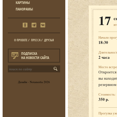
КАРТИНЫ
ПАНОРАМЫ
17
с
в
Начало прог
О ПРОЕКТЕ
/
ПРЕССА
/
ДРУЗЬЯ
18:30
Длительност
ПОДПИСКА
2 часа
НА НОВОСТИ САЙТА
Место встре
Откроется 
вы находит
Дизайн -
Notamedia
2026
резервном
Стоимость:
350 р.
Прогулка у