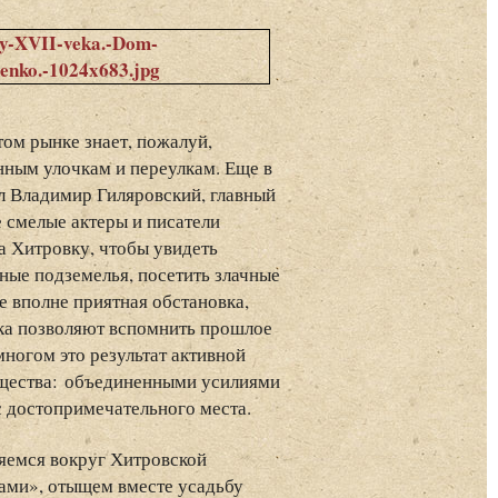
ом рынке знает, пожалуй,
нным улочкам и переулкам. Еще в
ил Владимир Гиляровский, главный
 смелые актеры и писатели
а Хитровку, чтобы увидеть
ные подземелья, посетить злачные
е вполне приятная обстановка,
йка позволяют вспомнить прошлое
ногом это результат активной
бщества: объединенными усилиями
с достопримечательного места.
яемся вокруг Хитровской
ами», отыщем вместе усадьбу