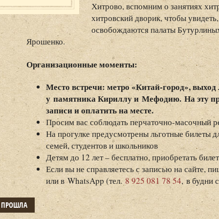
Хитрово, вспомним о занятиях хит
хитровский дворик, чтобы увидеть,
освобождаются палаты Бутурлиных
Ярошенко.
Организационные моменты:
Место встречи: метро «Китай-город», выхо
у памятника Кириллу и Мефодию.
На эту п
записи и оплатить на месте.
Просим вас соблюдать перчаточно-масочный р
На прогулке предусмотрены льготные билеты д
семей, студентов и школьников
Детям до 12 лет – бесплатно, приобретать биле
Если вы не справляетесь с записью на сайте, п
или в WhatsApp (тел.
8 925 081 78 54
, в будни с
Е ПРОШЛА