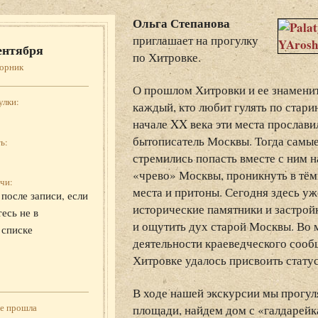
Ольга Степанова
приглашает на прогулку
ентября
по Хитровке.
торник
О прошлом Хитровки и ее знаменит
улки:
каждый, кто любит гулять по стари
начале XX века эти места прослав
бытописатель Москвы. Тогда самые
ь:
стремились попасть вместе с ним н
«чрево» Москвы, проникнуть в тём
чи:
места и притоны. Сегодня здесь уж
после записи, если
исторические памятники и застро
есь не в
и ощутить дух старой Москвы. Во м
 списке
деятельности краеведческого соо
Хитровке удалось присвоить стату
В ходе нашей экскурсии мы прогул
же прошла
площади, найдем дом с «галдарейк