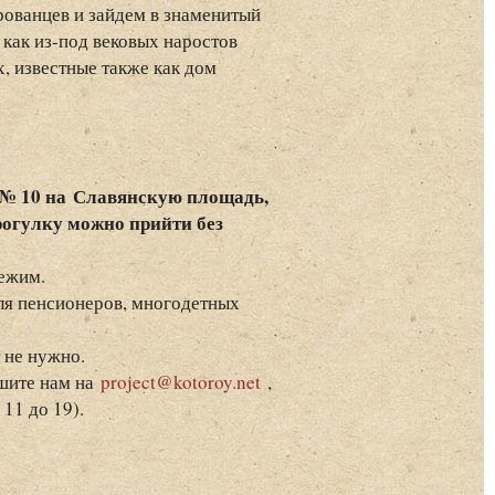
рованцев и зайдем в знаменитый
 как из-под вековых наростов
, известные также как дом
д № 10 на Славянскую площадь,
рогулку можно прийти без
ежим.
ля пенсионеров, многодетных
т не нужно.
ишите нам на
project@kotoroy.net
,
 11 до 19).