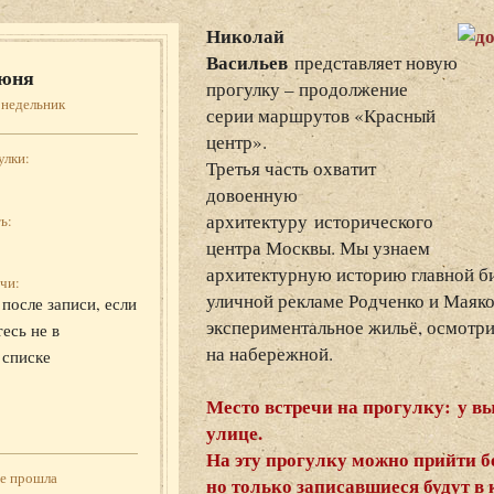
Николай
Васильев
представляет новую
юня
прогулку – продолжение
онедельник
серии маршрутов «Красный
центр».
улки:
Третья часть охватит
довоенную
архитектуру исторического
ь:
центра Москвы. Мы узнаем
архитектурную историю главной б
чи:
уличной рекламе Родченко и Маяков
после записи, если
экспериментальное жильё, осмот
есь не в
на набережной.
 списке
Место встречи на прогулку: у вы
улице.
На эту прогулку можно прийти бе
же прошла
но только записавшиеся будут в 