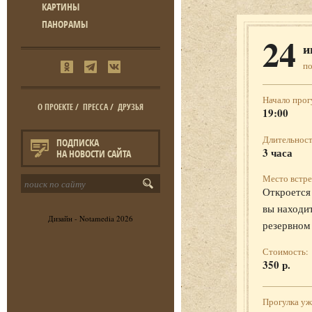
КАРТИНЫ
ПАНОРАМЫ
24
и
п
Начало прог
О ПРОЕКТЕ
/
ПРЕССА
/
ДРУЗЬЯ
19:00
Длительност
ПОДПИСКА
3 часа
НА НОВОСТИ САЙТА
Место встре
Откроется 
вы находит
Дизайн -
Notamedia
2026
резервном
Стоимость:
350 р.
Прогулка у