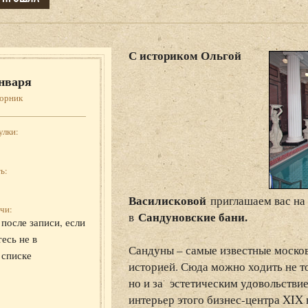
С историком Ольгой
нваря
торник
улки:
ь:
Василисковой
приглашаем вас на
чи:
Сандуновские бани
.
в
после записи, если
есь не в
Сандуны – самые известные москов
 списке
историей. Сюда можно ходить не т
но и за эстетическим удовольстви
интерьер этого бизнес-центра XIX