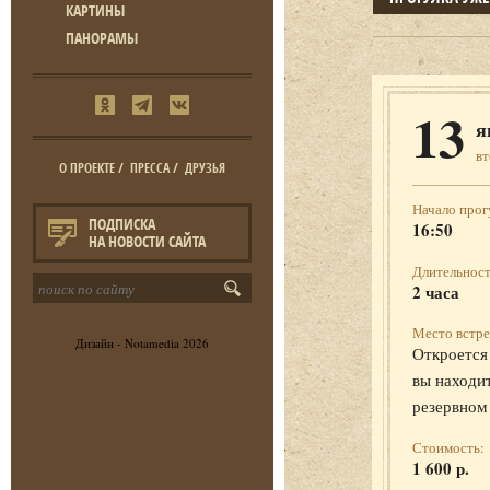
КАРТИНЫ
ПАНОРАМЫ
13
я
в
О ПРОЕКТЕ
/
ПРЕССА
/
ДРУЗЬЯ
Начало прог
ПОДПИСКА
16:50
НА НОВОСТИ САЙТА
Длительност
2 часа
Место встре
Дизайн -
Notamedia
2026
Откроется 
вы находит
резервном
Стоимость:
1 600 р.