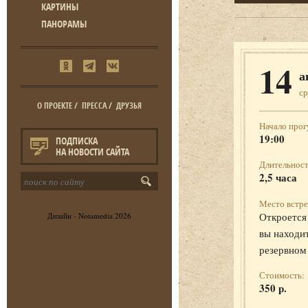
КАРТИНЫ
ПАНОРАМЫ
14
а
ср
О ПРОЕКТЕ
/
ПРЕССА
/
ДРУЗЬЯ
Начало прог
19:00
ПОДПИСКА
НА НОВОСТИ САЙТА
Длительност
2,5 часа
Место встре
Откроется 
Дизайн -
Notamedia
2026
вы находит
резервном
Стоимость:
350 р.