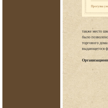
Прогулка у
также место шк
было позволено
торгового дома
выдающегося ф
Организацион