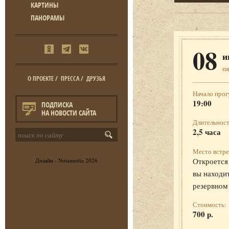
КАРТИНЫ
ПАНОРАМЫ
08
и
п
О ПРОЕКТЕ
/
ПРЕССА
/
ДРУЗЬЯ
Начало прог
19:00
ПОДПИСКА
НА НОВОСТИ САЙТА
Длительност
2,5 часа
Место встре
Откроется 
Дизайн -
Notamedia
2026
вы находит
резервном
Стоимость:
700 р.