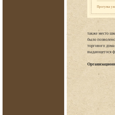
Прогулка у
также место шк
было позволено
торгового дома
выдающегося ф
Организацион