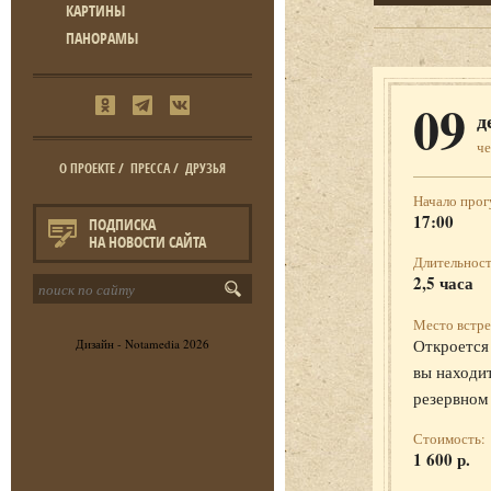
КАРТИНЫ
ПАНОРАМЫ
09
д
че
О ПРОЕКТЕ
/
ПРЕССА
/
ДРУЗЬЯ
Начало прог
17:00
ПОДПИСКА
НА НОВОСТИ САЙТА
Длительност
2,5 часа
Место встре
Откроется 
Дизайн -
Notamedia
2026
вы находит
резервном
Стоимость:
1 600 р.