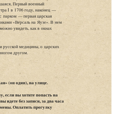
вшаяся, Первый военный
тра I в 1706 году, наконец —
 с парком — первая царская
иками «Версаль на Яузе». В нем
можно увидеть, как в окнах
и русской медицины, о царских
многом другом.
я» (он один), на улице.
!
у, если вы хотите попасть на
ы идете без записи, за два часа
отмены. Оплатить прогулку