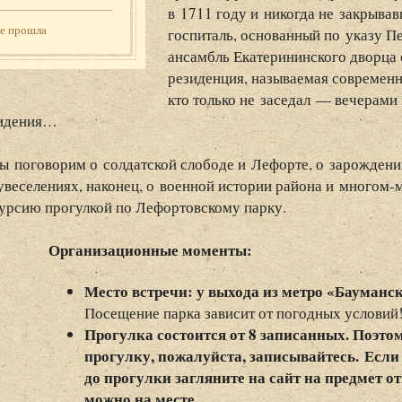
в 1711 году и никогда не закрыва
же прошла
госпиталь, основанный по указу Пе
ансамбль Екатерининского дворца
резиденция, называемая современн
кто только не заседал — вечерами 
видения…
ы поговорим о солдатской слободе и Лефорте, о зарождени
увеселениях, наконец, о военной истории района и многом-
урсию прогулкой по Лефортовскому парку.
Организационные моменты:
Место встречи: у выхода из метро «Бауманска
Посещение парка зависит от погодных условий
Прогулка состоится от 8 записанных. Поэтом
прогулку, пожалуйста, записывайтесь. Если в
до прогулки загляните на сайт на предмет 
можно на месте.