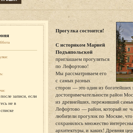
Прогулка состоится!
юня
уббота
С историком Марией
Подъяпольской
улки:
приглашаем прогуляться
по Лефортово!
Мы рассматриваем его
ь:
с самых разных
сторон — это один из богатейших
чи:
достопримечательности район Мос
после записи, если
из древнейших, переживший самы
есь не в
Лефортово — район, который не ч
 списке
любители прогулок по Москве, что
сохранилось множество интересны
архитектуры, и каких! Древняя цер