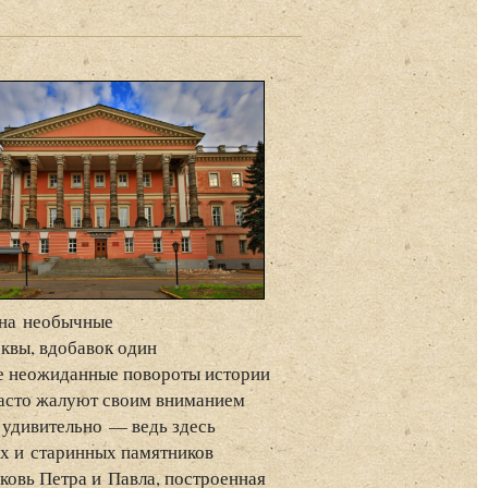
 на необычные
квы, вдобавок один
е неожиданные повороты истории
асто жалуют своим вниманием
 удивительно — ведь здесь
х и старинных памятников
ковь Петра и Павла, построенная