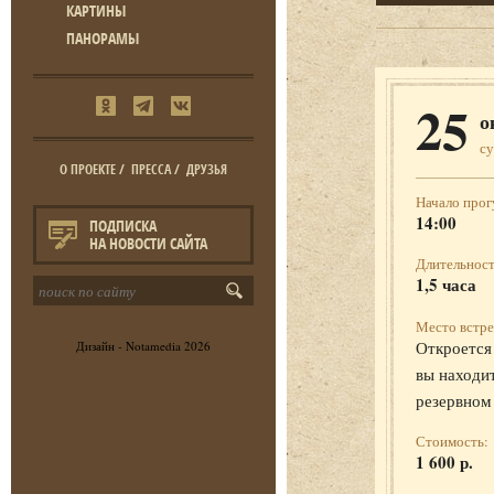
КАРТИНЫ
ПАНОРАМЫ
25
о
с
О ПРОЕКТЕ
/
ПРЕССА
/
ДРУЗЬЯ
Начало прог
14:00
ПОДПИСКА
НА НОВОСТИ САЙТА
Длительност
1,5 часа
Место встре
Откроется 
Дизайн -
Notamedia
2026
вы находит
резервном
Стоимость:
1 600 р.