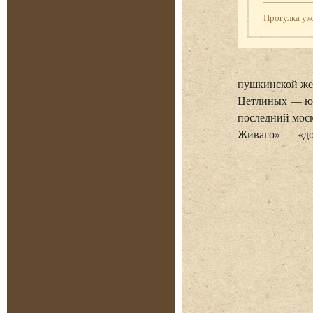
Прогулка у
пушкинской же
Цетлиных — юн
последний мос
Живаго» — «до