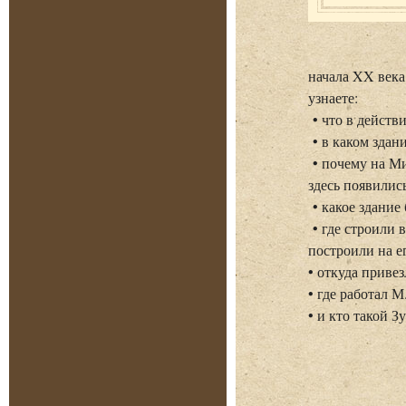
начала XX века
узнаете:
• что в действ
• в каком здан
• почему на Ми
здесь появилис
• какое здание
• где строили 
построили на ег
• откуда приве
• где работал 
• и кто такой З